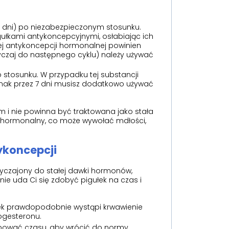
5 dni) po niezabezpieczonym stosunku.
gułkami antykoncepcyjnymi, osłabiając ich
rnej antykoncepcji hormonalnej powinien
zwyczaj do następnego cyklu) należy używać
 stosunku. W przypadku tej substancji
dnak przez 7 dni musisz dodatkowo używać
m i nie powinna być traktowana jako stała
d hormonalny, co może wywołać mdłości,
ykoncepcji
yzwyczajony do stałej dawki hormonów,
nie uda Ci się zdobyć pigułek na czas i
tek prawdopodobnie wystąpi krwawienie
ogesteronu.
bować czasu, aby wrócić do normy.