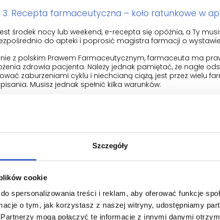
 3: Recepta farmaceutyczna – koło ratunkowe w a
 jest środek nocy lub weekend, e-recepta się opóźnia, a Ty musi
ezpośrednio do apteki i poprosić magistra farmacji o wystawi
nie z polskim Prawem Farmaceutycznym, farmaceuta ma prawo
ożenia zdrowia pacjenta. Należy jednak pamiętać, że nagłe od
ować zaburzeniami cyklu i niechcianą ciążą, jest przez wielu
ypisania. Musisz jednak spełnić kilka warunków:
armaceuta musi mieć pewność, że na stałe przyjmujesz dany l
azwiskiem na naklejce aptecznej, historię e-recept w aplikacji
inekologa.
ecepta farmaceutyczna jest pełnopłatna (lek nie podlega refun
ecyzja zależy od indywidualnej oceny farmaceuty – ma on prawo
Szczegóły
awsze podchodź do okienka kulturalnie i spokojnie wyjaśnij swo
 4: Wizyta w placówce Nocnej i Świątecznej Opieki Z
 plików cookie
 inne metody zawiodły, a sprawa dzieje się w weekend, możesz u
do spersonalizowania treści i reklam, aby oferować funkcje sp
rujący może wypisać Ci receptę na kontynuację antykoncepcji.
h miejscach priorytetem są stany ostre, więc czas oczekiwania
ormacje o tym, jak korzystasz z naszej witryny, udostępniamy p
d potwierdzający, że przyjmujesz dany preparat.
Partnerzy mogą połączyć te informacje z innymi danymi otrzym