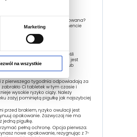
tuacji
ona antykoncepcyjna została zachowana?
tabletki stosujesz i w którym momencie
Marketing
)
błędu to zazwyczaj
12 godzin
. Jeśli
y, skuteczność antykoncepcyjna jest
ezwól na wszystkie
e jest większe niż 12 godzin (lub
istra:
ki z pierwszego tygodnia odpowiadają za
 zabrakło Ci tabletek w tym czasie i
nieje wysokie ryzyko ciąży. Należy
ku zażyj pominiętą pigułkę jak najszybciej
dni przed brakiem, ryzyko owulacji jest
ontynuuj opakowanie. Zazwyczaj nie ma
 jedną pigułkę.
utrzymać pełną ochronę. Opcja pierwsza:
ynasz nowe opakowanie, rezygnując z 7-