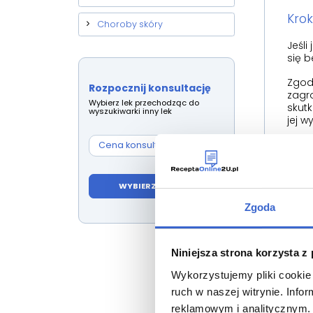
Krok
Choroby skóry
Jeśli
się b
Zgod
Rozpocznij konsultację
zagr
Wybierz lek przechodząc do
skutk
wyszukiwarki inny lek
jej w
F
Cena konsultacji:
59,00 zł
n
g
R
WYBIERZ INNY LEK
D
Zgoda
Z
Krok
Niniejsza strona korzysta z
Jeśli
Wykorzystujemy pliki cookie 
dyżu
takic
ruch w naszej witrynie. Inf
dowó
reklamowym i analitycznym. 