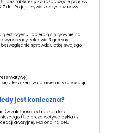
dni bez tabletek jako rozpoczęcie przerwy
 7 dni. Po jej upływie zaczynasz nowy
ają estrogenu i opierają się głównie na
nia wynoszący zaledwie
3 godziny
– bezwzględnie sprawdź ulotkę swojego
rezerwatywę).
ć się z lekarzem w sprawie antykoncepcji
iedy jest konieczna?
 (w zależności od rodzaju leku i
icznego (lub prezerwatywa pękła), z
epcji awaryjnej. Ma ona na celu