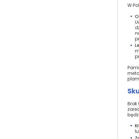
W Po
O
U
d
n
p
L
m
p
Pamię
meto
plami
Sku
Brak 
zarea
będz
K
l
Z