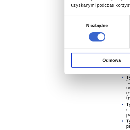
uzyskanymi podczas korzysta
Pom
Wybór
Kiedy
Wszys
Niezbędne
zgody
cyklu
Pig
W pr
przyj
Odmowa
zacho
całko
T
"
o
r
(
T
s
p
T
p