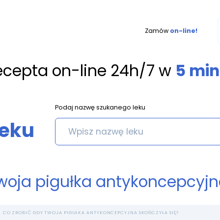
Zamów
on-line!
ecepta on-line 24h/7 w
5 min
Podaj nazwę szukanego leku
leku
woja pigułka antykoncepcyjn
CO ZROBIĆ GDY TWOJA PIGUŁKA ANTYKONCEPCYJNA SKOŃCZYŁA SIĘ?