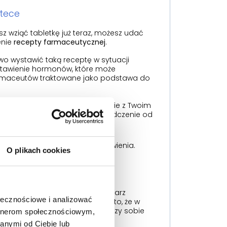
ptece
sz wziąć tabletkę już teraz, możesz udać
enie
recepty farmaceutycznej
.
 wystawić taką receptę w sytuacji
stawienie hormonów, które może
 farmaceutów traktowane jako podstawa do
ek. Najlepiej pokazać opakowanie z Twoim
 mObywatel (lub IKP) albo zaświadczenie od
dacji).
, ale nie obowiązek, jej wystawienia.
O plikach cookies
ją sytuację.
drowotnej (NiŚOZ)
dać się do tzw. wieczorynki. Lekarz
ołecznościowe i analizować
 Bądź jednak przygotowana na to, że w
 może być długi. Zawsze miej przy sobie
artnerom społecznościowym,
anymi od Ciebie lub