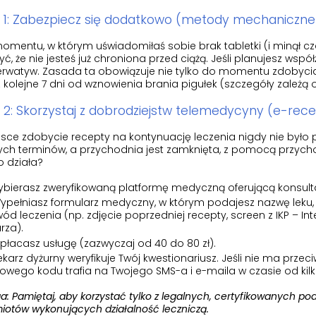
 1: Zabezpiecz się dodatkowo (metody mechaniczne
mentu, w którym uświadomiłaś sobie brak tabletki (i minął cza
yć, że nie jesteś już chroniona przed ciążą. Jeśli planujesz wspó
erwatyw. Zasada ta obowiązuje nie tylko do momentu zdobyci
 kolejne 7 dni od wznowienia brania pigułek (szczegóły zależą o
 2: Skorzystaj z dobrodziejstw telemedycyny (e-rec
sce zdobycie recepty na kontynuację leczenia nigdy nie było p
ch terminów, a przychodnia jest zamknięta, z pomocą przychod
o działa?
bierasz zweryfikowaną platformę medyczną oferującą konsulta
ypełniasz formularz medyczny, w którym podajesz nazwę leku, k
ód leczenia (np. zdjęcie poprzedniej recepty, screen z IKP – I
rza).
płacasz usługę (zazwyczaj od 40 do 80 zł).
ekarz dyżurny weryfikuje Twój kwestionariusz. Jeśli nie ma prze
rowego kodu trafia na Twojego SMS-a i e-maila w czasie od kilk
: Pamiętaj, aby korzystać tylko z legalnych, certyfikowanych po
otów wykonujących działalność leczniczą.