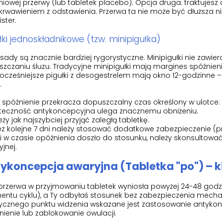
niowej przerwy (lub tabletek placebo). Opcja druga: traktujesz 
 krwawieniem z odstawienia. Przerwa ta nie może być dłuższa niż
ister.
łki jednoskładnikowe (tzw. minipigułka)
sady są znacznie bardziej rygorystyczne. Minipigułki nie zawier
szczaniu śluzu. Tradycyjne minipigułki mają margines spóźnie
ocześniejsze pigułki z desogestrelem mają okno 12-godzinne 
.
i spóźnienie przekracza dopuszczalny czas określony w ulotce:
uteczność antykoncepcyjna ulega znacznemu obniżeniu.
eży jak najszybciej przyjąć zaległą tabletkę.
ez kolejne 7 dni należy stosować dodatkowe zabezpieczenie (p
li w czasie opóźnienia doszło do stosunku, należy skonsultowa
jnej.
ykoncepcja awaryjna (Tabletka "po") – k
 przerwa w przyjmowaniu tabletek wyniosła powyżej 24-48 godzin
ntu cyklu), a Ty odbyłaś stosunek bez zabezpieczenia mechan
cznego punktu widzenia wskazane jest zastosowanie antykonc
ienie lub zablokowanie owulacji.