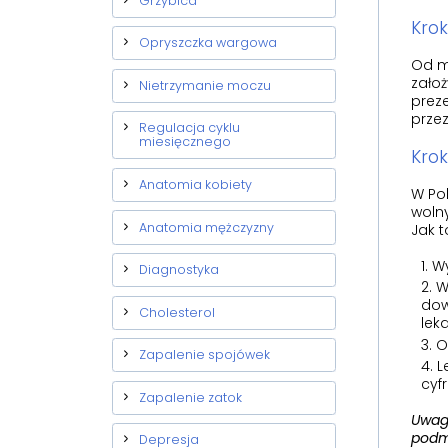
Grzybica
Krok
Opryszczka wargowa
Od mo
założ
Nietrzymanie moczu
prez
przez
Regulacja cyklu
miesięcznego
Krok
Anatomia kobiety
W Pol
wolny
Anatomia mężczyzny
Jak t
Wy
Diagnostyka
W
dow
Cholesterol
leka
O
Zapalenie spojówek
L
cyf
Zapalenie zatok
Uwaga
podmi
Depresja