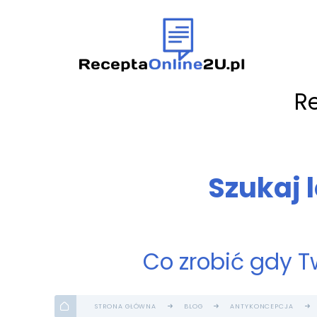
R
Szukaj 
Co zrobić gdy T
STRONA GŁÓWNA
BLOG
ANTYKONCEPCJA