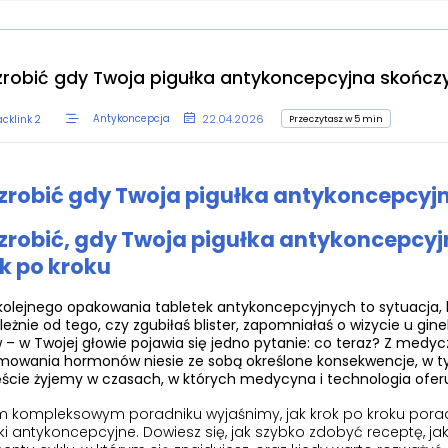
zrobić gdy Twoja pigułka antykoncepcyjna skończy
22.04.2026
Przeczytasz w 5 min
Antykoncepcja
cklink 2
zrobić gdy Twoja pigułka antykoncepcyjn
zrobić, gdy Twoja pigułka antykoncepcyj
k po kroku
kolejnego opakowania tabletek antykoncepcyjnych to sytuacja, 
leżnie od tego, czy zgubiłaś blister, zapomniałaś o wizycie u gi
 – w Twojej głowie pojawia się jedno pytanie: co teraz? Z medy
mowania hormonów niesie ze sobą określone konsekwencje, w ty
ście żyjemy w czasach, w których medycyna i technologia oferu
 kompleksowym poradniku wyjaśnimy, jak krok po kroku poradzi
ki antykoncepcyjne. Dowiesz się, jak szybko zdobyć receptę, ja