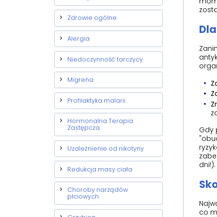
momen
zosta
Zdrowie ogólne
Dla
Alergia
Zanim
antyk
Niedoczynność tarczycy
orga
Migrena
Z
Z
Profilaktyka malarii
Z
z
Hormonalna Terapia
Zastępcza
Gdy 
"obud
ryzyk
Uzależnienie od nikotyny
zabe
dni!).
Redukcja masy ciała
Sko
Choroby narządów
płciowych
Najw
co mu