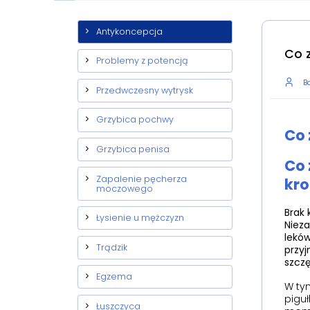
Antykoncepcja
Co 
Problemy z potencją
Ba
Przedwczesny wytrysk
Grzybica pochwy
Co 
Grzybica penisa
Co 
Zapalenie pęcherza
kro
moczowego
Brak 
Łysienie u mężczyzn
Nieza
leków
Trądzik
przyj
szczę
Egzema
W tym
piguł
Łuszczyca