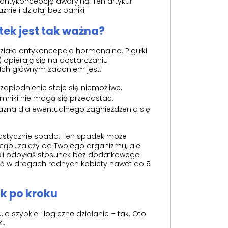
 antykoncepcję awaryjną. Ten artykuł
ie i działaj bez paniki.
ek jest tak ważna?
ziała antykoncepcja hormonalna. Pigułki
 opierają się na dostarczaniu
Ich głównym zadaniem jest:
 zapłodnienie staje się niemożliwe.
emniki nie mogą się przedostać.
jazna dla ewentualnego zagnieżdżenia się
rastycznie spada. Ten spadek może
astąpi, zależy od Twojego organizmu, ale
jeśli odbyłaś stosunek bez dodatkowego
wać w drogach rodnych kobiety nawet do 5
ok po kroku
, a szybkie i logiczne działanie – tak. Oto
i.