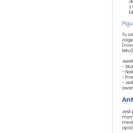
d
z
bl
Pigu
Tu za
zagę
(now
leku!)
Jeżel
- Sk
- Nal
- Prz
- Jeś
awary
Ant
Jeśli
mome
medy
opóźn