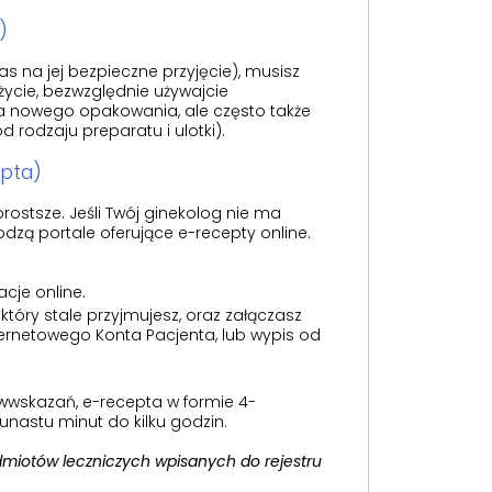
)
s na jej bezpieczne przyjęcie), musisz
łżycie, bezwzględnie używajcie
a nowego opakowania, ale często także
d rodzaju preparatu i ulotki).
epta)
rostsze. Jeśli Twój ginekolog nie ma
zą portale oferujące e-recepty online.
cje online.
tóry stale przyjmujesz, oraz załączasz
nternetowego Konta Pacjenta, lub wypis od
ciwwskazań, e-recepta w formie 4-
unastu minut do kilku godzin.
dmiotów leczniczych wpisanych do rejestru