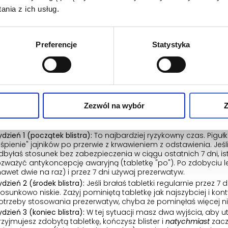
nia z ich usług.
inięcie tabletki a ryzyko ciąży – ocena sy
 udało Ci się zdobyć tabletki, pojawia się pytanie: czy ochr
tko zależy od tego, jak duże jest opóźnienie, jakiego rodzaju 
Preferencje
Statystyka
 wystąpił problem.
ułki dwuskładnikowe (estrogenowo-progestagenowe
zypadku standardowych tabletek dwuskładnikowych margines 
ęłaś spóźnioną tabletkę przed upływem 12 godzin od stałej por
Zezwól na wybór
Z
wana. Nie musisz stosować dodatkowych metod. Jeśli opóźnieni
wicie pominęłaś 1 lub więcej dni), ryzyko zależy od tygodnia z bl
ydzień 1 (początek blistra):
To najbardziej ryzykowny czas. Piguł
uśpienie" jajników po przerwie z krwawieniem z odstawienia. Jeśli
dbyłaś stosunek bez zabezpieczenia w ciągu ostatnich 7 dni, ist
ozważyć antykoncepcję awaryjną (tabletkę "po"). Po zdobyciu le
nawet dwie na raz) i przez 7 dni używaj prezerwatyw.
ydzień 2 (środek blistra):
Jeśli brałaś tabletki regularnie przez 7 
tosunkowo niskie. Zażyj pominiętą tabletkę jak najszybciej i k
otrzeby stosowania prezerwatyw, chyba że pominęłaś więcej niż
ydzień 3 (koniec blistra):
W tej sytuacji masz dwa wyjścia, aby 
rzyjmujesz zdobytą tabletkę, kończysz blister i
natychmiast
zacz