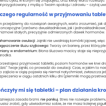
tu cyklu, w którym się znajdujesz, oraz kiedy warto rozważyć
ł przygotowany z myślą o Twoim spokoju i zdrowiu – czytaj uważn
czego regularność w przyjmowaniu tablet
 przejdziemy do rozwiązań awaryjnych, warto zrozumieć, jak d
oncepcyjne (zarówno dwuskładnikowe, jak i jednoskładnikowe)
nizmowi stałych, precyzyjnie odmierzonych dawek hormonów. 
ahamowanie owulacji:
Jajniki nie uwalniają komórki jajowej, więc
agęszczenie śluzu szyjkowego:
Tworzy on barierę, przez którą pl
miany w endometrium:
Błona śluzowa macicy staje się nieprzy
arodka.
przestajesz przyjmować tabletki, poziom hormonów we krwi d
zić" Twoje jajniki, co prowadzi do owulacji. Czas, w jakim to n
o zajścia w ciążę pojawia się niemal natychmiast, zwłaszcza 
zpieczenia w ciągu ostatnich kilku dni (plemniki mogą przetr
ńczyły mi się tabletki – plan działania kr
ażniejsza zasada brzmi:
nie panikuj
. Stres nie rozwiąże problemu
sisz zrobić, gdy uświadomisz sobie, że nie masz kolejnej pigułk