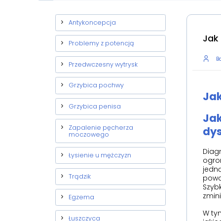
Antykoncepcja
Jak
Problemy z potencją
Ba
Przedwczesny wytrysk
Grzybica pochwy
Jak
Grzybica penisa
Jak
Zapalenie pęcherza
dys
moczowego
Diag
Łysienie u mężczyzn
ogro
jedną
Trądzik
powo
Szybk
zmin
Egzema
W ty
Łuszczyca