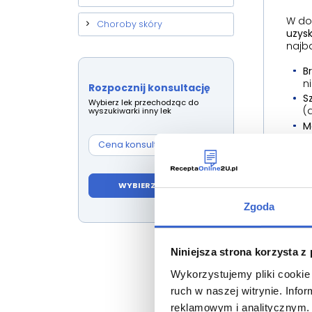
W dob
Choroby skóry
uzysk
najba
B
n
Rozpocznij konsultację
S
Wybierz lek przechodząc do
(
wyszukiwarki inny lek
M
d
Cena konsultacji:
59,00 zł
N
d
k
WYBIERZ INNY LEK
2. W
Zgoda
Leka
Zalet
Niniejsza strona korzysta z
na te
znacz
Wykorzystujemy pliki cookie 
ruch w naszej witrynie. Inf
3. K
reklamowym i analitycznym. 