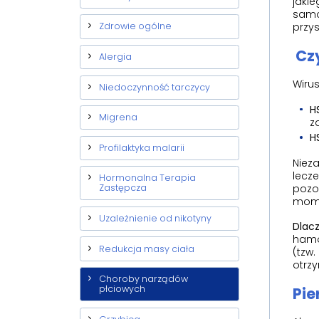
jakie
samo
przys
Zdrowie ogólne
Cz
Alergia
Wirus
Niedoczynność tarczycy
H
Migrena
z
H
Profilaktyka malarii
Nieza
lecze
Hormonalna Terapia
pozos
Zastępcza
momen
Uzależnienie od nikotyny
Dlacz
hamo
Redukcja masy ciała
(tzw.
otrzy
Choroby narządów
płciowych
Pie