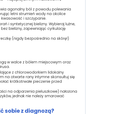
wia agonalny ból z powodu polewania
rując letni strumień wody na okolice
o kwasowość i szczypanie.
rań i syntetycznej bielizny. Wybieraj luźne,
 bez bielizny, zapewniając cyrkulację
ereczkę (nigdy bezpośrednio na skórę!)
ogą w walce z bólem miejscowym oraz
irusa.
ające z chlorowodorkiem lidokainy
em na otwarte rany intymne skonsultuj się
łać krótkotrwałe pieczenie przed
aści na odparzenia pieluszkowe) nałożona
zyków, jednak nie należy smarować
ć sobie z diagnozą?