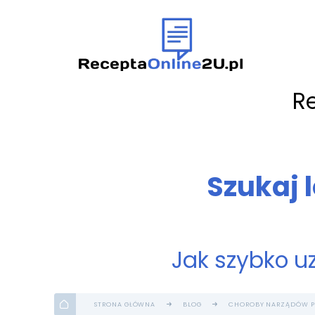
R
Szukaj 
Jak szybko u
STRONA GŁÓWNA
BLOG
CHOROBY NARZĄDÓW 