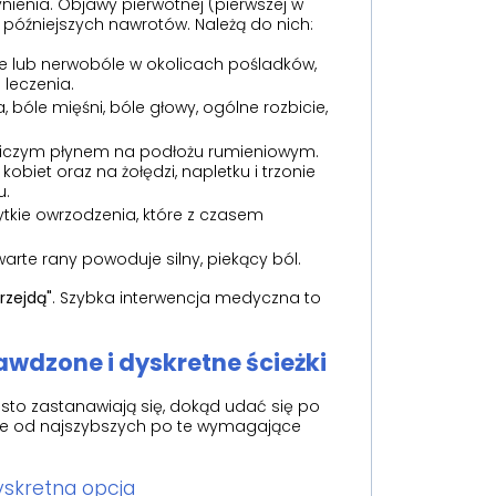
ienia. Objawy pierwotnej (pierwszej w
u późniejszych nawrotów. Należą do nich:
ie lub nerwobóle w okolicach pośladków,
leczenia.
 bóle mięśni, bóle głowy, ogólne rozbicie,
wiczym płynem na podłożu rumieniowym.
iet oraz na żołędzi, napletku i trzonie
u.
ytkie owrzodzenia, które z czasem
rte rany powoduje silny, piekący ból.
rzejdą"
. Szybka interwencja medyczna to
dzone i dyskretne ścieżki
sto zastanawiają się, dokąd udać się po
ne od najszybszych po te wymagające
dyskretna opcja