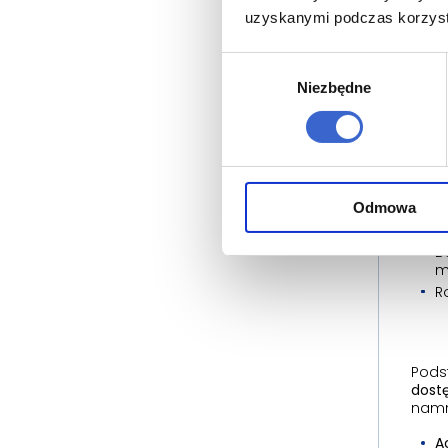
To na
uzyskanymi podczas korzysta
częst
na c
Wybór
szuka
trybi
Niezbędne
zgody
4. N
Do N
skraj
Odmowa
C
z
B
m
R
Podst
dost
namna
A