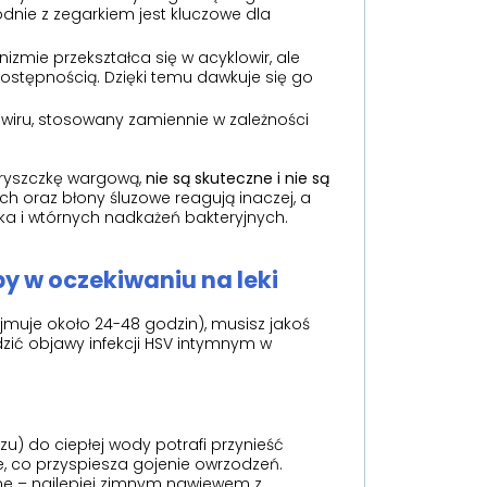
nie z zegarkiem jest kluczowe dla
izmie przekształca się w acyklowir, ale
dostępnością. Dzięki temu dawkuje się go
wiru, stosowany zamiennie w zależności
pryszczkę wargową,
nie są skuteczne i nie są
ch oraz błony śluzowe reagują inaczej, a
 i wtórnych nadkażeń bakteryjnych.
y w oczekiwaniu na leki
jmuje około 24-48 godzin), musisz jakoś
dzić objawy infekcji HSV intymnym w
) do ciepłej wody potrafi przynieść
, co przyspiesza gojenie owrzodzeń.
mne – najlepiej zimnym nawiewem z