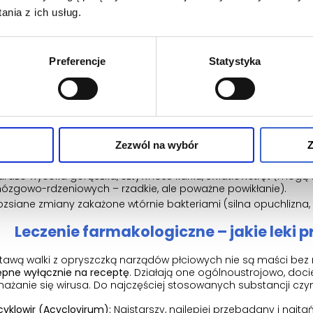
jlepsza opcja, jeśli objawy są nietypowe, niezwykle nasilone, j
nia z ich usług.
o. Wenerolodzy i dermatolodzy to specjaliści, którzy z choro
o dzień, więc badanie przebiega w wysoce profesjonalnej i po
ć prywatnych wizyt z szybkim terminem realizacji lub dzwonić
e nagłym (tzw. pacjent bólowy).
Preferencje
Statystyka
ocna i Świąteczna Opieka Zdrowotna (NŚOZ) lub SO
ŚOZ lub na Szpitalny Oddział Ratunkowy (SOR) powinieneś udać
nych
, będących powikłaniem infekcji HSV. Należą do nich:
Zezwól na wybór
Z
ałkowite zatrzymanie moczu (silny ból powoduje skurcz zwieracz
agrażający życiu i wymaga cewnikowania).
ardzo wysoka gorączka, sztywność karku, światłowstręt (mog
ózgowo-rdzeniowych – rzadkie, ale poważne powikłanie).
ozsiane zmiany zakażone wtórnie bakteriami (silna opuchlizna,
Leczenie farmakologiczne – jakie leki p
awą walki z opryszczką narządów płciowych nie są maści bez 
ępne wyłącznie na receptę
. Działają one ogólnoustrojowo, doc
żanie się wirusa. Do najczęściej stosowanych substancji czy
cyklowir (Acyclovirum):
Najstarszy, najlepiej przebadany i naj