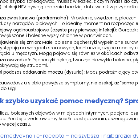
móc szybko zareagować, musisz wiedzieć, z czym masz do czyn
) infekcji HSV bywają znacznie bardziej dotkliwe niż w przypadk
aza zwiastunowa (prodromalna):
Mrowienie, swędzenie, pieczen
d, czy narządów płciowych. To idealny moment na rozpoczęcie 
bjawy ogólnoustrojowe (częste przy pierwszej infekcji):
Gorączka,
owiększone i bolesne węzły chłonne w pachwinach.
ojawienie się zmian:
Małe, bolesne pęcherzyki wypełnione suro
ystępują na wargach sromowych, łechtaczce, szyjce macicy u kob
rącia u mężczyzn. Mogą pojawić się również w okolicach odbyt
aza owrzodzeń:
Pęcherzyki pękają, tworząc niezwykle bolesne, pł
okrywają się strupami.
ól podczas oddawania moczu (dysuria):
Mocz podrażniający otwa
i zauważasz u siebie powyższe symptomy,
nie czekaj, aż "same p
 do ulgi.
k szybko uzyskać pomoc medyczną? Spraw
liczu bolesnych objawów w miejscach intymnych, pacjenci czę
c. Poniżej przedstawiamy ścieżki postępowania, uszeregowa
 więcej czasu.
elemedycyna i e-recepta – najszybsza i najbardziej 