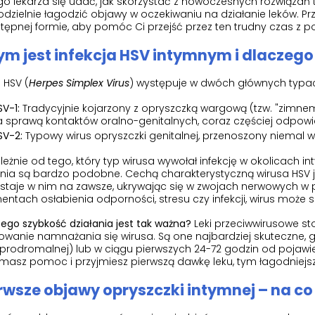
go lekarza się udać, jak skorzystać z nowoczesnych rozwiązań
dzielnie łagodzić objawy w oczekiwaniu na działanie leków. P
tępnej formie, aby pomóc Ci przejść przez ten trudny czas z p
ym jest infekcja HSV intymnym i dlaczego
 HSV (
Herpes Simplex Virus
) występuje w dwóch głównych typa
SV-1:
Tradycyjnie kojarzony z opryszczką wargową (tzw. "zimnem"
a sprawą kontaktów oralno-genitalnych, coraz częściej odpowi
SV-2:
Typowy wirus opryszczki genitalnej, przenoszony niemal 
leżnie od tego, który typ wirusa wywołał infekcję w okolicach 
nia są bardzo podobne. Cechą charakterystyczną wirusa HSV je
taje w nim na zawsze, ukrywając się w zwojach nerwowych w po
tach osłabienia odporności, stresu czy infekcji, wirus może
ego szybkość działania jest tak ważna?
Leki przeciwwirusowe st
wanie namnażania się wirusa. Są one najbardziej skuteczne, 
 prodromalnej) lub w ciągu pierwszych 24-72 godzin od pojawie
masz pomoc i przyjmiesz pierwszą dawkę leku, tym łagodniejszy
rwsze objawy opryszczki intymnej – na c