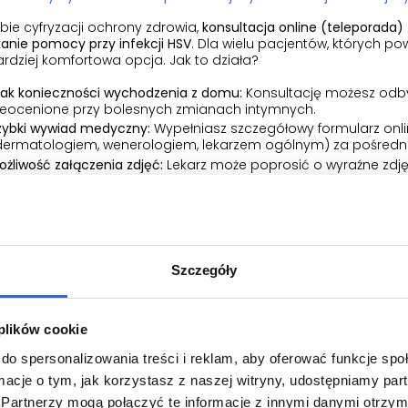
ie cyfryzacji ochrony zdrowia,
konsultacja online (teleporada)
anie pomocy przy infekcji HSV
. Dla wielu pacjentów, których po
rdziej komfortowa opcja. Jak to działa?
rak konieczności wychodzenia z domu:
Konsultację możesz odby
ieocenione przy bolesnych zmianach intymnych.
zybki wywiad medyczny:
Wypełniasz szczegółowy formularz onlin
dermatologiem, wenerologiem, lekarzem ogólnym) za pośrednic
ożliwość załączenia zdjęć:
Lekarz może poprosić o wyraźne zdję
iagnozy. Platformy telemedyczne zapewniają pełne szyfrowani
atychmiastowa e-recepta:
Jeśli lekarz potwierdzi objawy oprys
oustne leki przeciwwirusowe otrzymujesz SMS-em lub na e-mail
ilkudziesięciu minut. Lek możesz wykupić w najbliższej aptece od
izyta u lekarza POZ (Podstawowej Opieki Zdrowotnej
Szczegóły
rz rodzinny posiada pełne kompetencje do diagnozowania i le
ą tej opcji jest to, że wizyta jest darmowa (w ramach NFZ). M
 plików cookie
rmin – w wielu przychodniach trudno o wizytę "na cito", a w p
enie.
do spersonalizowania treści i reklam, aby oferować funkcje sp
ormacje o tym, jak korzystasz z naszej witryny, udostępniamy p
onsultacja u specjalisty: Ginekolog, Urolog, Wenerol
Partnerzy mogą połączyć te informacje z innymi danymi otrzym