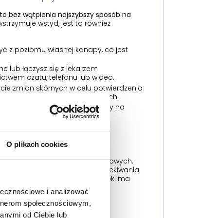
 to bez wątpienia najszybszy sposób na
wstrzymuje wstyd, jest to również
ć z poziomu własnej kanapy, co jest
e lub łączysz się z lekarzem
twem czatu, telefonu lub wideo.
cie zmian skórnych w celu potwierdzenia
e i poufność przesyłanych danych.
zczki genitalnej, kod do e-recepty na
 w ciągu zaledwie kilkunastu do
 razu.
)
O plikach cookies
czenia opryszczki narządów płciowych.
inusem może być jednak czas oczekiwania
rzypadku HSV, każda godzina zwłoki ma
ołecznościowe i analizować
artnerom społecznościowym,
og lub Dermatolog
anymi od Ciebie lub