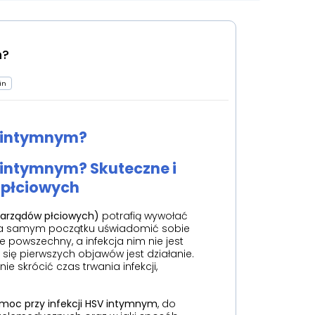
m?
in
V intymnym?
 intymnym? Skuteczne i
 płciowych
narządów płciowych)
potrafią wywołać
k na samym początku uświadomić sobie
le powszechny, a infekcja nim nie jest
ię pierwszych objawów jest działanie.
 skrócić czas trwania infekcji,
omoc przy infekcji HSV intymnym
, do