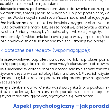
uszarki, a nie szorstkim ręcznikiem.
ddawanie moczu pod prysznicem:
Jeśli oddawanie moczu spra
twartych ran, spróbuj robić to w wannie lub pod prysznicem, kie
ntymne. Woda natychmiast rozcieńcza mocz, neutralizując jeg
uźna bielizna:
Na czas infekcji całkowicie zrezygnuj z obcisłych ub
 100% bawełniane majtki lub, jeśli to możliwe, przebywaj w domu
owietrza. Zmiany muszą być suche, aby szybko się zagoiły.
imne okłady:
Przykładanie lodu owiniętego w czystą, cienką ści
oże chwilowo znieczulić bolesne miejsce i zmniejszyć obrzęk.
dki apteczne bez recepty (wspomagające):
eki przeciwbólowe:
Ibuprofen, paracetamol lub naproksen pom
bniżą gorączkę, która może towarzyszyć pierwszemu atakowi w
le z lidokainą:
W aptece można dostać żele miejscowo znieczul
używane często w stomatologii lub na otarcia). Przed ich użyci
 farmaceutą lub lekarzem podczas teleporady, gdyż mogą wywo
nieczuleniem.
remy z tlenkiem cynku:
Cienka warstwa cynku (np. w postaci m
strożnie na krawędzie zmian, może pomóc w osuszeniu pęcher
ęstymi maściami głębokich, sączących się owrzodzeń.
Aspekt psychologiczny – jak poradzi