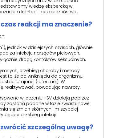
 telemedycznych oraz w jaki sposób
rzedstawiamy wiedzę ekspercką w
oczuciem kontroli i bezpieczeństwa.
 czas reakcji ma znaczenie?
ch:
), jednak w dzisiejszych czasach, głównie
ada za infekcje narządów płciowych.
wyłącznie drogą kontaktów seksualnych.
intymnych, przebieg choroby i metody
st to, że po wniknięciu do organizmu,
staci utajonej (latentnej). W
 się reaktywować, powodując nawroty.
osowane w leczeniu HSV działają poprzez
gdy zostaną podane w fazie zwiastunowej
nia się zmian skórnych. Im szybciej
 będzie przebieg infekcji.
o zwrócić szczególną uwagę?