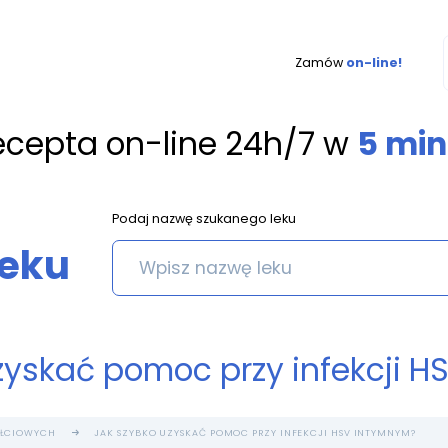
Zamów
on-line!
ecepta on-line 24h/7 w
5 min
Podaj nazwę szukanego leku
leku
zyskać pomoc przy infekcji 
PŁCIOWYCH
JAK SZYBKO UZYSKAĆ POMOC PRZY INFEKCJI HSV INTYMNYM?