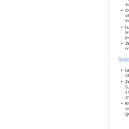
s
O
o
i
L
w
p
Z
m
Śro
L
o
Że
(
z
z
K
o
g