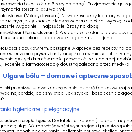
awkowania (często 3 do 5 razy na dobę). Przyjmowanie go zgod
trzymania stężenia leku we krwi.
alacyklowir (Valacyclovirum):
Nowocześniejszy lek, który w organ
harakteryzuje się znacznie lepszą wchłanialnością i wyższą bio
nacznie wygodniej – najczęściej 2 razy na dobę.
amcyklowir (Famciclovirum):
Podobny w działaniu do walacyklo
d preferencji lekarza i odpowiedzi organizmu pacjenta.
e:
Maści z acyklowirem, dostępne w aptece bez recepty na o
ane w leczeniu opryszczki intymnej
. Skóra w miejscach intymny
owanie gęstych kremów może prowadzić do maceracji naskórka
yj leczenie o farmakoterapię doustną zaleconą przez medyka.
Ulga w bólu – domowe i apteczne sposob
 leki przeciwwirusowe zaczną w pełni działać (co zazwyczaj za
rwać najbardziej bolesny etap. Jak szybko i bezpiecznie złago
u?
łania higieniczne i pielęgnacyjne:
asiadówki i ciepłe kąpiele:
Dodatek soli Epsom (siarczan magnezu
gromną ulgę. Sól ma właściwości wysuszające i przeciwzapalne
amiętaj jednak, aby po kąpieli delikatnie osuszyć okolice inty