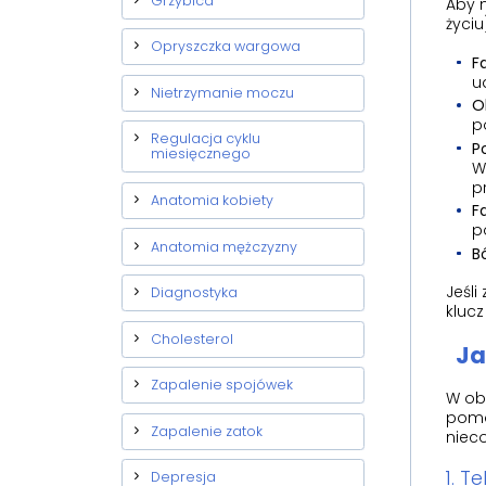
Grzybica
Aby 
życiu
Opryszczka wargowa
F
u
Nietrzymanie moczu
O
p
Regulacja cyklu
P
miesięcznego
W
p
Anatomia kobiety
F
p
Anatomia mężczyzny
B
Jeśl
Diagnostyka
klucz
Cholesterol
Ja
Zapalenie spojówek
W ob
pomo
Zapalenie zatok
nieco
1. T
Depresja