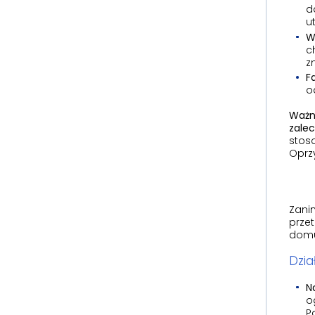
d
u
W
c
z
F
o
Ważn
zalec
stos
Oprz
Zanim
przet
dom
Dzia
N
o
P