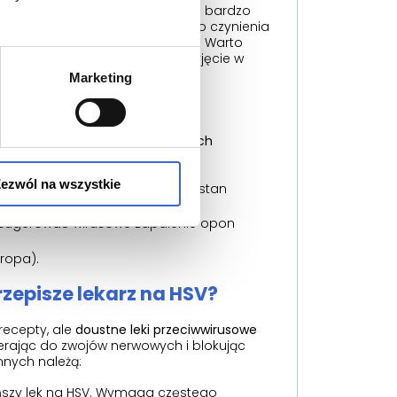
esteś w ciąży lub infekcja nawraca bardzo
bami narządów płciowych mają do czynienia
zbawionej oceniania atmosferze. Warto
 do poradni z zapytaniem o przyjęcie w
Marketing
R
 się
tylko i wyłącznie w sytuacjach
ezwól na wszystkie
y, uniemożliwiając mikcję – to stan
ą sugerować wirusowe zapalenie opon
 ropa).
rzepisze lekarz na HSV?
recepty, ale
doustne leki przeciwwirusowe
ierając do zwojów nerwowych i blokując
nnych należą:
tańszy lek na HSV. Wymaga częstego