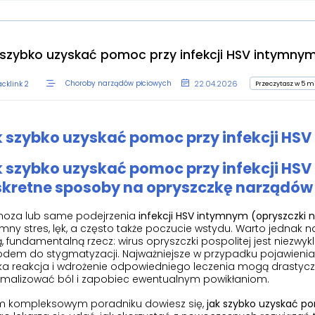
 szybko uzyskać pomoc przy infekcji HSV intymny
22.04.2026
Przeczytasz w 5 m
Choroby narządów płciowych
cklink 2
 szybko uzyskać pomoc przy infekcji HS
 szybko uzyskać pomoc przy infekcji HSV
kretne sposoby na opryszczkę narządów
noza lub same podejrzenia
infekcji HSV intymnym (opryszczki 
mny stres, lęk, a często także poczucie wstydu. Warto jedna
, fundamentalną rzecz: wirus opryszczki pospolitej jest niezwyk
dem do stygmatyzacji. Najważniejsze w przypadku pojawienia s
a reakcja i wdrożenie odpowiedniego leczenia mogą drastycznie
imalizować ból i zapobiec ewentualnym powikłaniom.
m kompleksowym poradniku dowiesz się,
jak szybko uzyskać p