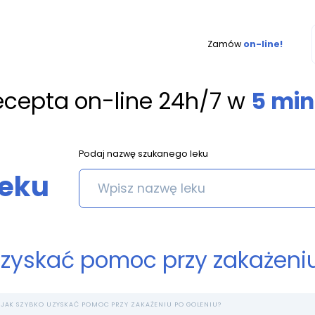
Zamów
on-line!
ecepta on-line 24h/7 w
5 min
Podaj nazwę szukanego leku
leku
uzyskać pomoc przy zakażeniu
JAK SZYBKO UZYSKAĆ POMOC PRZY ZAKAŻENIU PO GOLENIU?