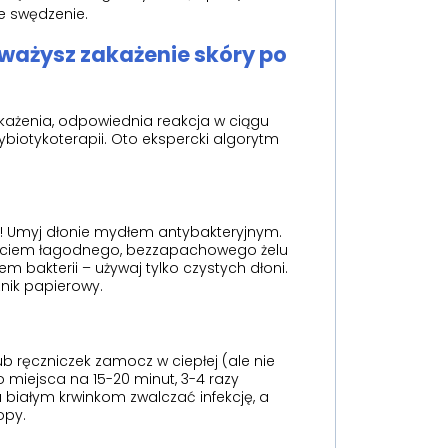
e swędzenie.
ważysz zakażenie skóry po
akażenia, odpowiednia reakcja w ciągu
biotykoterapii. Oto ekspercki algorytm
! Umyj dłonie mydłem antybakteryjnym.
użyciem łagodnego, bezzapachowego żelu
m bakterii – używaj tylko czystych dłoni.
znik papierowy.
 ręczniczek zamocz w ciepłej (ale nie
 miejsca na 15-20 minut, 3-4 razy
 białym krwinkom zwalczać infekcję, a
opy.