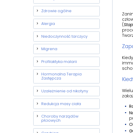
Zdrowie ogólne
Zani
człow
Alergia
(
Stap
proce
Tworz
Niedoczynność tarczycy
Zapa
Migrena
Kiedy
Profilaktyka malarii
immu
scho
Hormonalna Terapia
Kied
Zastępcza
Wielu
Uzależnienie od nikotyny
zakaż
Redukcja masy ciała
R
Na
Choroby narządów
p
płciowych
O
G