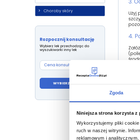
3. O
Choroby skóry
Użyj
szczy
pozo
4. P
Rozpocznij konsultację
Wybierz lek przechodząc do
Załóż
wyszukiwarki inny lek
(poli
środo
Cena konsultacji:
59,00 zł
WYBIERZ INNY LEK
Wiel
wyst
Zgoda
W
w
p
Niniejsza strona korzysta z
D
Wykorzystujemy pliki cookie 
t
ruch w naszej witrynie. Inf
U
z
reklamowym i analitycznym. 