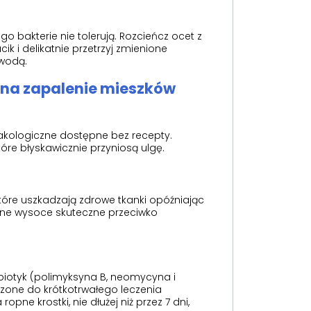
go bakterie nie tolerują. Rozcieńcz ocet z
ik i delikatnie przetrzyj zmienione
 wodą.
) na zapalenie mieszków
akologiczne dostępne bez recepty.
re błyskawicznie przyniosą ulgę.
które uszkadzają zdrowe tkanki opóźniając
one wysoce skuteczne przeciwko
biotyk (polimyksyna B, neomycyna i
naczone do krótkotrwałego leczenia
opne krostki, nie dłużej niż przez 7 dni,