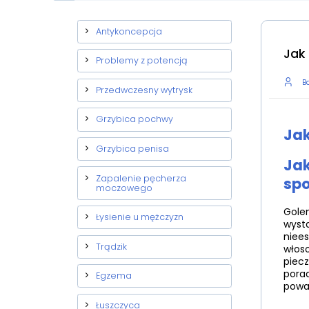
Antykoncepcja
Jak
Problemy z potencją
Ba
Przedwczesny wytrysk
Grzybica pochwy
Jak
Grzybica penisa
Jak
Zapalenie pęcherza
spo
moczowego
Golen
Łysienie u mężczyzn
wysta
niees
Trądzik
włoso
piecz
porad
Egzema
poważ
Łuszczyca