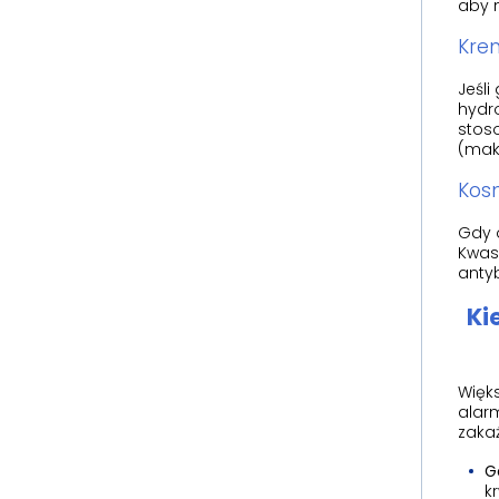
aby n
Kre
Jeśli
hydr
stoso
(maks
Kos
Gdy o
Kwas 
antyb
Ki
Więk
alar
zakaż
G
k