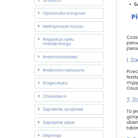
Grzybica
Ś
Opryszczka wargowa
P
Nietrzymanie moczu
Czas 
Regulacja cyklu
pierw
miesięcznego
pier
Anatomia kobiety
1. Z
Anatomia mężczyzny
Prze
Nast
myjąc
Diagnostyka
Osusz
Cholesterol
2. Z
Zapalenie spojówek
To je
gorąc
dzien
Zapalenie zatok
także
Depresja