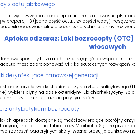
dy z octu jabłkowego
jabłkowy przywraca skórze jej naturalne, lekko kwaśne pH, które
w proporcji 1:3 (jedna część octu, trzy części wody), nasącz wac
ca. Jeśli odczuwasz silne pieczenie, natychmiast zmyj roztwór
Apteka od zaraz: Leki bez recepty (OTC
włosowych
i domowe sposoby to za mało, czas sięgnąć po wsparcie farm
aceuta może zaproponować Ci kilka skutecznych rozwiązań, któ
ki dezynfekujące najnowszej generacji
st przestarzałej wody utlenionej czy spirytusu salicylowego (
ie), wybierz płyny na bazie
oktenidyny
lub
chlorheksydyny
. Są 
riom i grzybom, nie drażniąc przy tym skóry.
i z antybiotykiem bez recepty
lskich aptekach dostępne są maści zawierające potrójny anty
racyna), np. Polibiotic, Tribiotic czy Maxibiotic. Są one przez
nych zakażeń bakteryjnych skóry.
Ważne:
Stosuj je punktowo na r