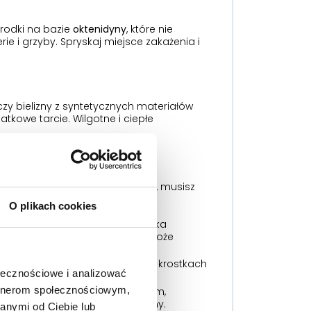
rodki na bazie
oktenidyny
, które nie
ie i grzyby. Spryskaj miejsce zakażenia i
czy bielizny z syntetycznych materiałów
atkowe tarcie. Wilgotne i ciepłe
fekcji po goleniu?
by szybko pozbyć się problemu, musisz
O plikach cookies
kanie powoduje pęknięcie mieszka
k, a w skrajnych przypadkach może
ch blizn i przebarwień.
 chorobowo obszaru. Golenie po krostkach
ołecznościowe i analizować
ikini.
artnerom społecznościowym,
astaniu włosków przed goleniem,
naskórek i rozsieje stan zapalny.
anymi od Ciebie lub