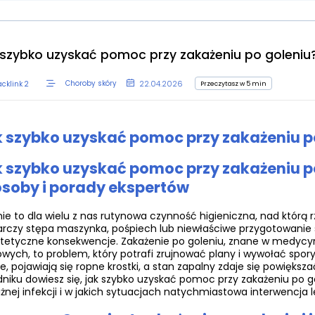
 szybko uzyskać pomoc przy zakażeniu po goleniu
22.04.2026
Przeczytasz w 5 min
Choroby skóry
cklink 2
 szybko uzyskać pomoc przy zakażeniu p
 szybko uzyskać pomoc przy zakażeniu p
soby i porady ekspertów
ie to dla wielu z nas rutynowa czynność higieniczna, nad którą 
rczy stępa maszynka, pośpiech lub niewłaściwe przygotowanie sk
tetyczne konsekwencje. Zakażenie po goleniu, znane w medycyn
wych, to problem, który potrafi zrujnować plany i wywołać spory
e, pojawiają się ropne krostki, a stan zapalny zdaje się powię
niku dowiesz się, jak szybko uzyskać pomoc przy zakażeniu po go
nej infekcji i w jakich sytuacjach natychmiastowa interwencja l