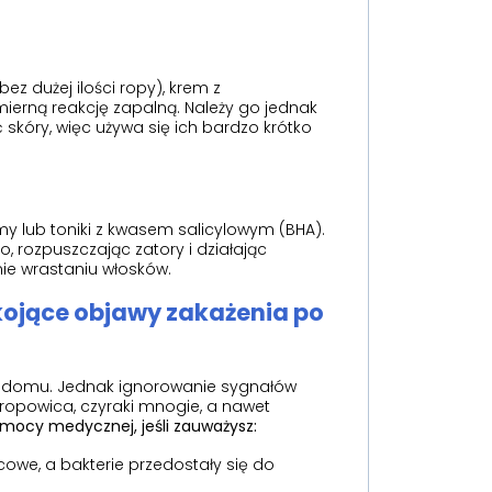
ez dużej ilości ropy), krem z
rną reakcję zapalną. Należy go jednak
skóry, więc używa się ich bardzo krótko
my lub toniki z kwasem salicylowym (BHA).
 rozpuszczając zatory i działając
nie wrastaniu włosków.
kojące objawy zakażenia po
w domu. Jednak ignorowanie sygnałów
ropowica, czyraki mnogie, a nawet
mocy medycznej, jeśli zauważysz:
cowe, a bakterie przedostały się do