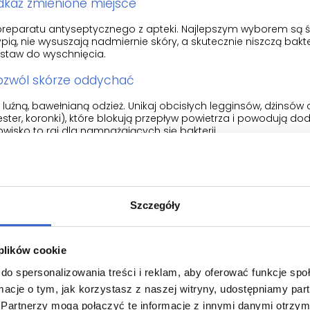
dkaź zmienione miejsce
 preparatu antyseptycznego z apteki. Najlepszym wyborem są ś
pią, nie wysuszają nadmiernie skóry, a skutecznie niszczą bakter
staw do wyschnięcia.
ozwól skórze oddychać
 luźną, bawełnianą odzież. Unikaj obcisłych legginsów, dżinsów 
ester, koronki), które blokują przepływ powietrza i powodują dod
wisko to raj dla namnażających się bakterii.
Czego BEZWZGLĘDNIE unikać przy in
u pacjentów pogarsza swój stan poprzez niewłaściwe nawyki. A
rzegać się następujących błędów:
Szczegóły
yciskanie krostek i przebijanie ropni:
To najczęstszy błąd! Wycis
łosowego pod skórą, co rozsiewa bakterie do głębszych tkane
rowadzić do zakażenia ogólnoustrojowego lub powstania trwały
 plików cookie
alsze golenie:
Musisz zrobić przerwę od depilacji zmienionego
do spersonalizowania treści i reklam, aby oferować funkcje sp
o gwarancja rozniesienia bakterii na całą nogę, twarz czy strefę b
ormacje o tym, jak korzystasz z naszej witryny, udostępniamy p
żywanie peelingów mechanicznych:
Choć peeling zapobiega wr
astosowanie go na aktywną infekcję dosłownie zedrze zakażony 
Partnerzy mogą połączyć te informacje z innymi danymi otrzym