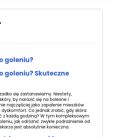
?
o goleniu?
o goleniu? Skuteczne
rzadko się zastanawiamy. Niestety,
óry, by narazić się na bolesne i
ie najczęściej jako zapalenie mieszków
 dyskomfort. Co jednak zrobić, gdy skóra
kszać z każdą godziną? W tym kompleksowym
leniu, jak odróżnić zwykłe podrażnienie od
ekarza jest absolutnie konieczna.