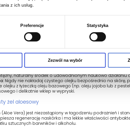
tosowanie tłustych kremów i oliwek:
Zatykają one ujścia mieszk
nia z ich usług.
rodowisko, w którym niektóre bakterie doskonale się namnażają
ezodoranty i perfumy:
Jeśli infekcja dotyczy pach, kategoryczn
właszcza te na bazie alkoholu lub soli aluminium, które drasty
Preferencje
Statystyka
Domowe sposoby na zakażenie po goleni
cz wspomnianych ciepłych kompresów, medycyna naturalna
rciem (choć nie zastąpią leków w ciężkich przypadkach). Co 
czki?
Zezwól na wybór
Z
ek z drzewa herbacianego
otężny, naturalny środek o udowodnionym naukowo działaniu a
a:
Nigdy nie nakładaj czystego olejku bezpośrednio na skórę,
e olejku z łyżeczką oleju bazowego (np. oleju jojoba lub z pest
owego i delikatnie wklep w wypryski.
ty żel aloesowy
 (Aloe Vera) jest niezastąpiony w łagodzeniu podrażnień i sta
piesza regenerację naskórka i ma lekkie właściwości antybakter
ku sztucznych barwników i alkoholu.