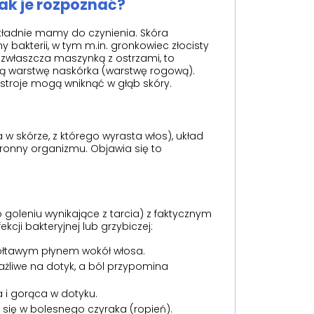
jak je rozpoznać?
kładnie mamy do czynienia. Skóra
ny bakterii, w tym m.in. gronkowiec złocisty
 zwłaszcza maszynką z ostrzami, to
onną warstwę naskórka (warstwę rogową).
stroje mogą wniknąć w głąb skóry.
w skórze, z którego wyrasta włos), układ
onny organizmu. Objawia się to
 goleniu wynikające z tarcia) z faktycznym
cji bakteryjnej lub grzybiczej:
żółtawym płynem wokół włosa.
ażliwe na dotyk, a ból przypomina
a i gorąca w dotyku.
ić się w bolesnego czyraka (ropień).