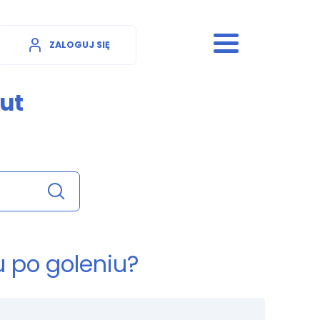
ZALOGUJ SIĘ
ut
 po goleniu?