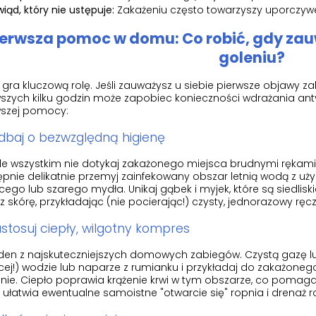
wiąd, który nie ustępuje:
Zakażeniu często towarzyszy uporczyw
ierwsza pomoc w domu: Co robić, gdy zau
goleniu?
gra kluczową rolę. Jeśli zauważysz u siebie pierwsze objawy z
szych kilku godzin może zapobiec konieczności wdrażania anty
wszej pomocy:
adbaj o bezwzględną higienę
de wszystkim nie dotykaj zakażonego miejsca brudnymi rękami
ępnie delikatnie przemyj zainfekowany obszar letnią wodą z 
ego lub szarego mydła. Unikaj gąbek i myjek, które są siedliskie
 skórę, przykładając (nie pocierając!) czysty, jednorazowy ręc
astosuj ciepły, wilgotny kompres
den z najskuteczniejszych domowych zabiegów. Czystą gazę lub
ej!) wodzie lub naparze z rumianku i przykładaj do zakażonego
nie. Ciepło poprawia krążenie krwi w tym obszarze, co pomaga
 ułatwia ewentualne samoistne "otwarcie się" ropnia i drenaż r