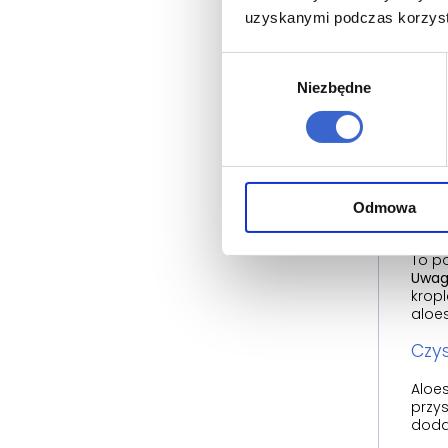
S
uzyskanymi podczas korzysta
ś
D
Wybór
z
Niezbędne
zgody
Opró
wspa
apte
Odmowa
Olej
To p
Uwag
kropl
aloes
Czys
Aloes
przys
dodat