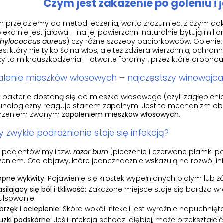
Czym jest zakażenie po goleniu i 
m przejdziemy do metod leczenia, warto zrozumieć, z czym do
ieka nie jest jałowa – na jej powierzchni naturalnie bytują milio
hylococcus aureus
) czy różne szczepy paciorkowców. Golenie,
s, który nie tylko ścina włos, ale też zdziera wierzchnią, ochr
y to mikrouszkodzenia – otwarte "bramy", przez które drobnou
lenie mieszków włosowych – najczęstszy winowajca
 bakterie dostaną się do mieszka włosowego (czyli zagłębienia 
nologiczny reaguje stanem zapalnym. Jest to mechanizm obr
rzeniem zwanym
zapaleniem mieszków włosowych
.
y zwykłe podrażnienie staje się infekcją?
 pacjentów myli tzw.
razor burn
(pieczenie i czerwone plamki po
eniem. Oto objawy, które jednoznacznie wskazują na rozwój infek
opne wykwity:
Pojawienie się krostek wypełnionych białym lub 
silający się ból i tkliwość:
Zakażone miejsce staje się bardzo wr
ulsowanie.
brzęk i ocieplenie:
Skóra wokół infekcji jest wyraźnie napuchnięt
uzki podskórne:
Jeśli infekcja schodzi głębiej, może przekształc