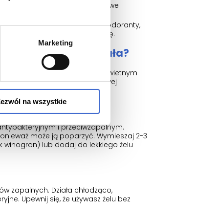
ów włosowych, tworząc beztlenowe
.
ie odstaw antyperspiranty i dezodoranty,
cznie podrażnią uszkodzoną skórę.
Marketing
u – co naprawdę działa?
 i domowe metody mogą być świetnym
polecają dermatolodzy z domowej
ezwól na wszystkie
ntybakteryjnym i przeciwzapalnym.
 ponieważ może ją poparzyć. Wymieszaj 2-3
ek winogron) lub dodaj do lekkiego żelu
nów zapalnych. Działa chłodząco,
yjne. Upewnij się, że używasz żelu bez