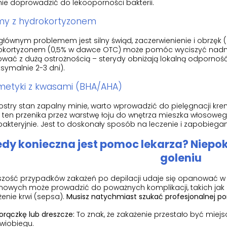
ie doprowadzić do lekooporności bakterii.
my z hydrokortyzonem
 głównym problemem jest silny świąd, zaczerwienienie i obrzęk (b
okortyzonem (0,5% w dawce OTC) może pomóc wyciszyć nadmie
wać z dużą ostrożnością – sterydy obniżają lokalną odporność 
ymalnie 2-3 dni).
metyki z kwasami (BHA/AHA)
stry stan zapalny minie, warto wprowadzić do pielęgnacji kre
ten przenika przez warstwę łoju do wnętrza mieszka włosowego,
akteryjnie. Jest to doskonały sposób na leczenie i zapobiega
edy konieczna jest pomoc lekarza? Niepo
goleniu
szość przypadków zakażeń po depilacji udaje się opanować 
mowych może prowadzić do poważnych komplikacji, takich jak 
enie krwi (sepsa).
Musisz natychmiast szukać profesjonalnej po
orączkę lub dreszcze:
To znak, że zakażenie przestało być miejs
rwiobiegu.