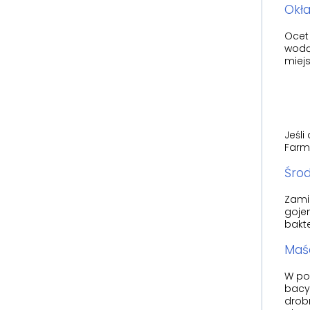
Okła
Ocet 
wodą 
miejs
Jeśl
Farm
Środ
Zamia
gojen
bakte
Maśc
W po
bacyt
drob