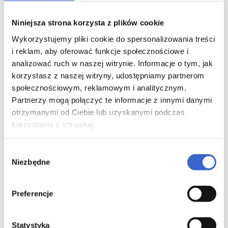
wapń to najwięksi wrogowie wchłaniania
hormonów tarczycy. Należy zachować
Niniejsza strona korzysta z plików cookie
bezwzględnie minimum 4 godziny odstępu
między lekiem na tarczycę a suplementami
Wykorzystujemy pliki cookie do spersonalizowania treści
zawierającymi żelazo, wapń, magnez, a także
i reklam, aby oferować funkcje społecznościowe i
przed lekami osłonowymi na żołądek (tzw.
analizować ruch w naszej witrynie. Informacje o tym, jak
inhibitory pompy protonowej - IPP, np.
korzystasz z naszej witryny, udostępniamy partnerom
omeprazol).
społecznościowym, reklamowym i analitycznym.
Problemy jelitowe i stany zapalne
Partnerzy mogą połączyć te informacje z innymi danymi
otrzymanymi od Ciebie lub uzyskanymi podczas
Zdrowie tarczycy zaczyna się w jelitach.
korzystania z ich usług.
Zakażenie bakterią
Helicobacter pylori
, celiakia,
nietolerancje pokarmowe czy SIBO mogą
sprawić, że kosmki jelitowe są zniszczone. W takim
Wybór
stanie, bez względu na to, jak dużą dawkę leku
Niezbędne
zgody
przepisze Ci lekarz, nie wchłonie się ona
prawidłowo. Jeśli dawka rośnie, a objawy nie
ustępują, diagnostyka układu pokarmowego jest
Preferencje
niezbędna.
Problem z konwersją, czyli dlaczego
Statystyka