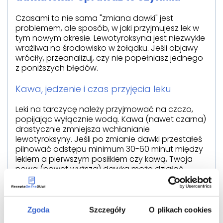
Czasami to nie sama "zmiana dawki" jest
problemem, ale sposób, w jaki przyjmujesz lek w
tym nowym okresie. Lewotyroksyna jest niezwykle
wrażliwa na środowisko w żołądku. Jeśli objawy
wróciły, przeanalizuj, czy nie popełniasz jednego
z poniższych błędów.
Kawa, jedzenie i czas przyjęcia leku
Leki na tarczycę należy przyjmować na czczo,
popijając wyłącznie wodą. Kawa (nawet czarna)
drastycznie zmniejsza wchłanianie
lewotyroksyny. Jeśli po zmianie dawki przestałeś
pilnować odstępu minimum 30-60 minut między
lekiem a pierwszym posiłkiem czy kawą, Twoja
nowa (nawet wyższa) dawka może działać
słabiej niż poprzednia.
Suplementy diety i inne leki
Zgoda
Szczegóły
O plikach cookies
Zacząłeś przyjmować nowe witaminy? Żelazo i