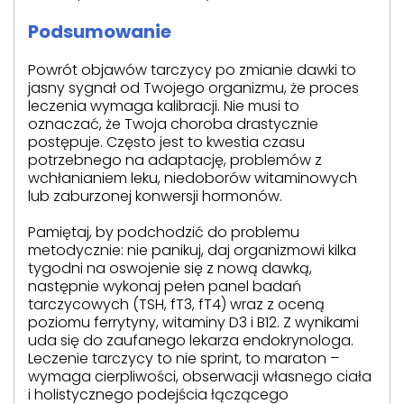
Podsumowanie
Powrót objawów tarczycy po zmianie dawki to
jasny sygnał od Twojego organizmu, że proces
leczenia wymaga kalibracji. Nie musi to
oznaczać, że Twoja choroba drastycznie
postępuje. Często jest to kwestia czasu
potrzebnego na adaptację, problemów z
wchłanianiem leku, niedoborów witaminowych
lub zaburzonej konwersji hormonów.
Pamiętaj, by podchodzić do problemu
metodycznie: nie panikuj, daj organizmowi kilka
tygodni na oswojenie się z nową dawką,
następnie wykonaj pełen panel badań
tarczycowych (TSH, fT3, fT4) wraz z oceną
poziomu ferrytyny, witaminy D3 i B12. Z wynikami
uda się do zaufanego lekarza endokrynologa.
Leczenie tarczycy to nie sprint, to maraton –
wymaga cierpliwości, obserwacji własnego ciała
i holistycznego podejścia łączącego