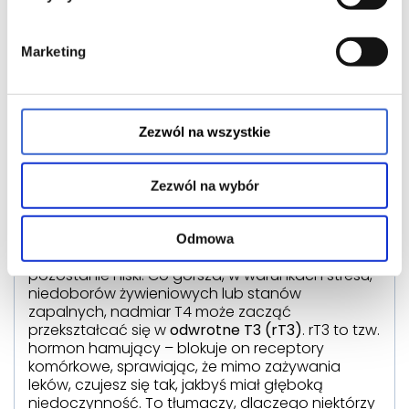
T4 to nie wszystko
Marketing
To jeden z najważniejszych, a jednocześnie
najczęściej pomijanych aspektów w
endokrynologii. Tabletka (Euthyrox/Letrox) to
hormon T4 (prohormon). Abyś poczuł energię i
brak objawów, Twoje ciało musi przekształcić
Zezwól na wszystkie
(skonwertować) T4 w aktywny hormon T3. Proces
ten zachodzi głównie w wątrobie, jelitach i
nerkach.
Zezwól na wybór
Jeśli podniesiono Ci dawkę leku, poziom T4 we
krwi rośnie. Jeśli jednak Twój organizm ma
Odmowa
problem z konwersją
, poziom aktywnego T3
pozostanie niski. Co gorsza, w warunkach stresu,
niedoborów żywieniowych lub stanów
zapalnych, nadmiar T4 może zacząć
przekształcać się w
odwrotne T3 (rT3)
. rT3 to tzw.
hormon hamujący – blokuje on receptory
komórkowe, sprawiając, że mimo zażywania
leków, czujesz się tak, jakbyś miał głęboką
niedoczynność. To tłumaczy, dlaczego niektórzy