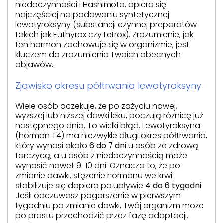
niedoczynności i Hashimoto, opiera się
najczęściej na podawaniu syntetycznej
lewotyroksyny (substancji czynnej preparatów
takich jak Euthyrox czy Letrox). Zrozumienie, jak
ten hormon zachowuje się w organizmie, jest
kluczem do zrozumienia Twoich obecnych
objawów.
Zjawisko okresu półtrwania lewotyroksyny
Wiele osób oczekuje, że po zażyciu nowej,
wyższej lub niższej dawki leku, poczują różnicę już
następnego dnia. To wielki błąd. Lewotyroksyna
(hormon T4) ma niezwykle długi okres półtrwania,
który wynosi około
6 do 7 dni
u osób ze zdrową
tarczycą, a u osób z niedoczynnością może
wynosić nawet 9-10 dni. Oznacza to, że po
zmianie dawki, stężenie hormonu we krwi
stabilizuje się dopiero po upływie
4 do 6 tygodni
.
Jeśli odczuwasz pogorszenie w pierwszym
tygodniu po zmianie dawki, Twój organizm może
po prostu przechodzić przez fazę adaptacji.