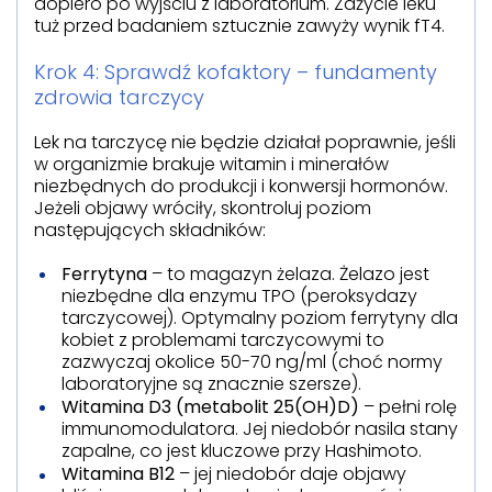
dopiero po wyjściu z laboratorium. Zażycie leku
tuż przed badaniem sztucznie zawyży wynik fT4.
Krok 4: Sprawdź kofaktory – fundamenty
zdrowia tarczycy
Lek na tarczycę nie będzie działał poprawnie, jeśli
w organizmie brakuje witamin i minerałów
niezbędnych do produkcji i konwersji hormonów.
Jeżeli objawy wróciły, skontroluj poziom
następujących składników:
Ferrytyna
– to magazyn żelaza. Żelazo jest
niezbędne dla enzymu TPO (peroksydazy
tarczycowej). Optymalny poziom ferrytyny dla
kobiet z problemami tarczycowymi to
zazwyczaj okolice 50-70 ng/ml (choć normy
laboratoryjne są znacznie szersze).
Witamina D3 (metabolit 25(OH)D)
– pełni rolę
immunomodulatora. Jej niedobór nasila stany
zapalne, co jest kluczowe przy Hashimoto.
Witamina B12
– jej niedobór daje objawy