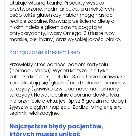
atakuje własną tkankę. Produkty wysoko
przetworzone, nadmiar cukru, a u niektórych
osób także gluten czy nabiał, mogą nasilać
reakcje zapalne. Rozważ przejście na dietę o
niskim indeksie glikemicznym, bogatą w
antyoksydanty, kwasy Omega-3 (tłuste ryby
morskie, olej lniany) oraz wysokiej jakości białko.
Zarządzanie stresem i sen
Przewlekły stres podnosi poziom kortyzolu
(hormonu stresu). Wysoki kortyzol nie tylko
zaburza konwersję T4 do T3, ale także sprawia, że
komórki stają się "głuche" na działanie hormonów
tarczycy (zjawisko tzw. oporności na hormony
tarczycy). Nawet idealnie dobrana dawka leku
nie przyniesie efektu, jeśli śpisz 5 godzin na dobę i
żyjesz w ciągłym napięciu. Zadbaj o higienę snu i
techniki relaksacyjne.
Najczęstsze błędy pacjentów,
których musisz unikać