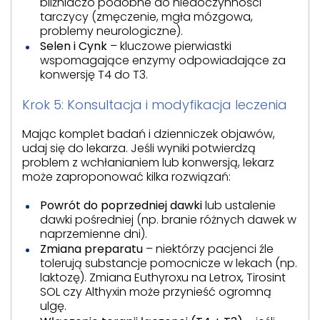
bliźniaczo podobne do niedoczynności
tarczycy (zmęczenie, mgła mózgowa,
problemy neurologiczne).
Selen i Cynk
– kluczowe pierwiastki
wspomagające enzymy odpowiadające za
konwersję T4 do T3.
Krok 5: Konsultacja i modyfikacja leczenia
Mając komplet badań i dzienniczek objawów,
udaj się do lekarza. Jeśli wyniki potwierdzą
problem z wchłanianiem lub konwersją, lekarz
może zaproponować kilka rozwiązań:
Powrót do poprzedniej dawki
lub ustalenie
dawki pośredniej (np. branie różnych dawek w
naprzemienne dni).
Zmiana preparatu
– niektórzy pacjenci źle
tolerują substancje pomocnicze w lekach (np.
laktozę). Zmiana Euthyroxu na Letrox, Tirosint
SOL czy Althyxin może przynieść ogromną
ulgę.