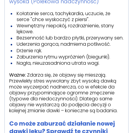
wysoka (Polekowa nadczynność)
Kołatanie serca, tachykardia, uczucie, że
serce "chce wyskoczyć z piersi".
Wewnętrzny niepokój, rozdrażnienie, stany
lękowe.
Bezsenność lub bardzo płytki, przerywany sen.
Uderzenia gorąca, nadmierna potliwość.
Drżenie rąk.
Zaburzenia rytmu wypróżnień (biegunki).
Nagła, nieuzasadniona utrata wagi.
Ważne:
Zdarza się, że objawy się mieszają.
Przewlekły stres wywołany zbyt wysoką dawką
może wyczerpać nadnercza, co w efekcie da
objawy przypominające ogromne zmęczenie
(typowe dla niedoczynności). Dlatego same
objawy nie wystarczą do podjęcia decyzji o
kolejnej zmianie dawki – konieczne są badania.
Co może zaburzać działanie nowej
dawki leku? Sprawdź te czynniki