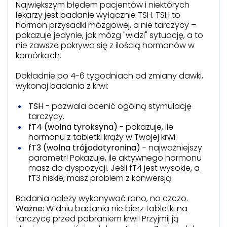
Największym błędem pacjentów i niektórych
lekarzy jest badanie wyłącznie TSH. TSH to
hormon przysadki mózgowej, a nie tarczycy –
pokazuje jedynie, jak mózg "widzi" sytuację, a to
nie zawsze pokrywa się z ilością hormonów w
komórkach.
Dokładnie po 4-6 tygodniach od zmiany dawki,
wykonaj badania z krwi:
TSH
- pozwala ocenić ogólną stymulację
tarczycy.
fT4 (wolna tyroksyna)
- pokazuje, ile
hormonu z tabletki krąży w Twojej krwi.
fT3 (wolna trójjodotyronina)
- najważniejszy
parametr! Pokazuje, ile aktywnego hormonu
masz do dyspozycji. Jeśli fT4 jest wysokie, a
fT3 niskie, masz problem z konwersją.
Badania należy wykonywać rano, na czczo.
Ważne:
W dniu badania nie bierz tabletki na
tarczycę przed pobraniem krwi! Przyjmij ją