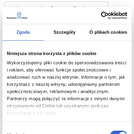
Hormonalna Terapia Zastępcza
Uzależnienie od nikotyny
Zgoda
Szczegóły
O plikach cookies
Redukcja masy ciała
Niniejsza strona korzysta z plików cookie
Choroby narządów płciowych
Wykorzystujemy pliki cookie do spersonalizowania treści
i reklam, aby oferować funkcje społecznościowe i
analizować ruch w naszej witrynie. Informacje o tym, jak
Grzybica
korzystasz z naszej witryny, udostępniamy partnerom
społecznościowym, reklamowym i analitycznym.
Opryszczka wargowa
Partnerzy mogą połączyć te informacje z innymi danymi
otrzymanymi od Ciebie lub uzyskanymi podczas
korzystania z ich usług.
Nietrzymanie moczu
Wybór