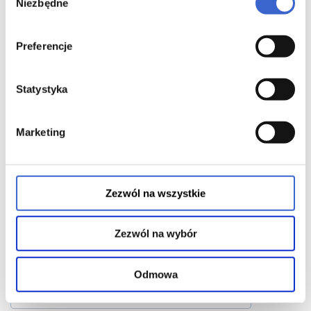
Regulacja cyklu miesięcznego
Niezbędne
zgody
Anatomia kobiety
Preferencje
Anatomia mężczyzny
Statystyka
Diagnostyka
Marketing
Cholesterol
Zezwól na wszystkie
Zapalenie spojówek
Zezwól na wybór
Zapalenie zatok
Odmowa
Depresja