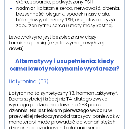
skóra, zaparcia, podwyższony TSH.
Nadmiar
: kołatanie serca, nerwowość, drżenia,
bezsenność, biegunki, spadek masy ciała,
bóle głowy, obniżony TSH; długotrwale: ryzyko
zaburzeń rytmu serca i utraty masy kostnej.
Lewotyroksyna jest bezpieczna w ciąży i
karmieniu piersią (często wymaga wyższej
dawki).
Alternatywy i uzupełnienia: kiedy
sama lewotyroksyna nie wystarcza?
Liotyronina (T3)
Liotyronina to syntetyczny T3, hormon „aktywny”.
Działa szybciej i krócej niż T4, dlatego zwykle
wymaga podzielenia dawki na 2–3 porcje
dziennie.
Nie jest lekiem pierwszego wyboru
w
przewlekłej niedoczynności tarczycy, ponieważ w
monoterapii może prowadzić do wahań stężeń i
działań niepożądanych (kołatanie serca,