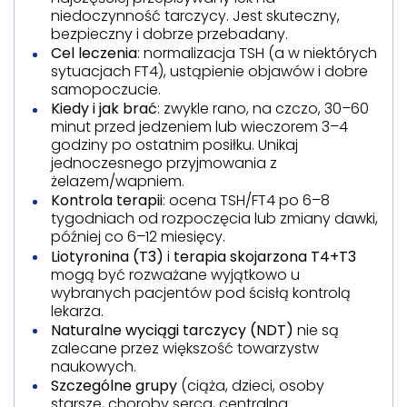
niedoczynność tarczycy. Jest skuteczny,
bezpieczny i dobrze przebadany.
Cel leczenia
: normalizacja TSH (a w niektórych
sytuacjach FT4), ustąpienie objawów i dobre
samopoczucie.
Kiedy i jak brać
: zwykle rano, na czczo, 30–60
minut przed jedzeniem lub wieczorem 3–4
godziny po ostatnim posiłku. Unikaj
jednoczesnego przyjmowania z
żelazem/wapniem.
Kontrola terapii
: ocena TSH/FT4 po 6–8
tygodniach od rozpoczęcia lub zmiany dawki,
później co 6–12 miesięcy.
Liotyronina (T3)
i
terapia skojarzona T4+T3
mogą być rozważane wyjątkowo u
wybranych pacjentów pod ścisłą kontrolą
lekarza.
Naturalne wyciągi tarczycy (NDT)
nie są
zalecane przez większość towarzystw
naukowych.
Szczególne grupy
(ciąża, dzieci, osoby
starsze, choroby serca, centralna