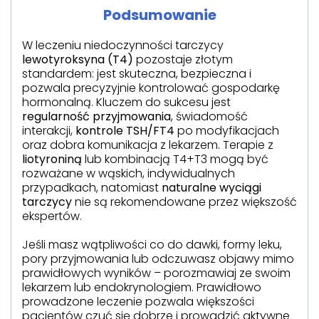
Podsumowanie
W leczeniu niedoczynności tarczycy
lewotyroksyna (T4)
pozostaje złotym
standardem: jest skuteczna, bezpieczna i
pozwala precyzyjnie kontrolować gospodarkę
hormonalną. Kluczem do sukcesu jest
regularność przyjmowania
, świadomość
interakcji,
kontrole TSH/FT4
po modyfikacjach
oraz dobra komunikacja z lekarzem. Terapie z
liotyroniną
lub kombinacją T4+T3 mogą być
rozważane w wąskich, indywidualnych
przypadkach, natomiast
naturalne wyciągi
tarczycy
nie są rekomendowane przez większość
ekspertów.
Jeśli masz wątpliwości co do dawki, formy leku,
pory przyjmowania lub odczuwasz objawy mimo
prawidłowych wyników – porozmawiaj ze swoim
lekarzem lub endokrynologiem. Prawidłowo
prowadzone leczenie pozwala większości
pacjentów czuć się dobrze i prowadzić aktywne