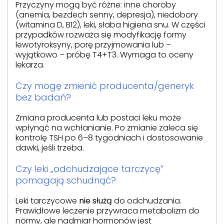
Przyczyny mogą być różne: inne choroby
(anemia, bezdech senny, depresja), niedobory
(witamina D, B12), leki, słaba higiena snu. W części
przypadków rozważa się modyfikację formy
lewotyroksyny, porę przyjmowania lub –
wyjątkowo – próbę T4+T3. Wymaga to oceny
lekarza.
Czy mogę zmienić producenta/generyk
bez badań?
Zmiana producenta lub postaci leku może
wpłynąć na wchłanianie. Po zmianie zaleca się
kontrolę TSH po 6–8 tygodniach i dostosowanie
dawki, jeśli trzeba.
Czy leki „odchudzające tarczycę”
pomagają schudnąć?
Leki tarczycowe
nie służą
do odchudzania.
Prawidłowe leczenie przywraca metabolizm do
normy, ale nadmiar hormonów jest