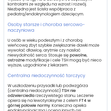
kontrolami ze względu na wzrost i rozwój.
Niezbędna jest ścisła współpraca z
pediatrą/endokrynologiem dziecięcym.
Osoby starsze i choroba sercowo-
naczyniowa
U osób w wieku podeszłym i z chorobą
wieńcową zbyt szybkie zwiększanie dawki może
wywołać dławicę, arytmie czy nasilać
niewydolność serca. Stosuje się
powolne,
ostrożne
modyfikacje i cele TSH mogą być nieco
wyższe, uzgodnione z lekarzem.
Centralna niedoczynność tarczycy
W uszkodzeniu przysadki lub podwzgórza
(centralna niedoczynność)
TSH nie
odzwierciedla
rzeczywistego stanu. Leczenie
opiera się na lewotyroksynie z celem
FT4 w
górnej połowie normy
. Konieczna opieka
endokrynologiczna i ocena innych osi