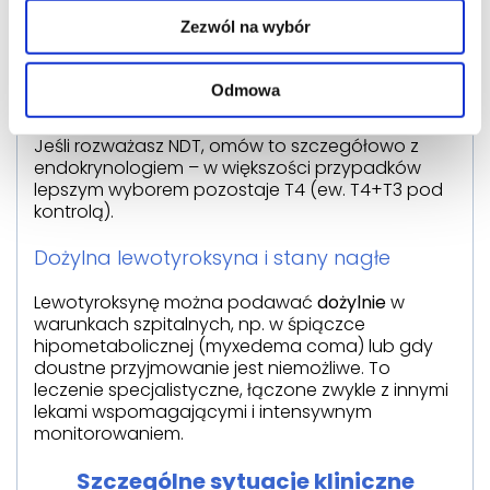
Wariabilność zawartości hormonów między
Zezwól na wybór
partiami.
Ryzyko nadmiaru T3 i wahań stężeń.
Brak przewagi nad lewotyroksyną w
Odmowa
badaniach.
Jeśli rozważasz NDT, omów to szczegółowo z
endokrynologiem – w większości przypadków
lepszym wyborem pozostaje T4 (ew. T4+T3 pod
kontrolą).
Dożylna lewotyroksyna i stany nagłe
Lewotyroksynę można podawać
dożylnie
w
warunkach szpitalnych, np. w śpiączce
hipometabolicznej (myxedema coma) lub gdy
doustne przyjmowanie jest niemożliwe. To
leczenie specjalistyczne, łączone zwykle z innymi
lekami wspomagającymi i intensywnym
monitorowaniem.
Szczególne sytuacje kliniczne