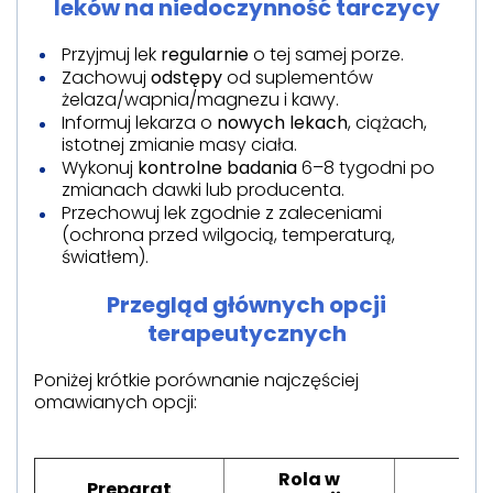
leków na niedoczynność tarczycy
Przyjmuj lek
regularnie
o tej samej porze.
Zachowuj
odstępy
od suplementów
żelaza/wapnia/magnezu i kawy.
Informuj lekarza o
nowych lekach
, ciążach,
istotnej zmianie masy ciała.
Wykonuj
kontrolne badania
6–8 tygodni po
zmianach dawki lub producenta.
Przechowuj lek zgodnie z zaleceniami
(ochrona przed wilgocią, temperaturą,
światłem).
Przegląd głównych opcji
terapeutycznych
Poniżej krótkie porównanie najczęściej
omawianych opcji:
Rola w
Preparat
Za