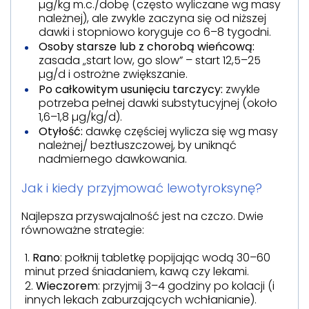
µg/kg m.c./dobę (często wyliczane wg masy
należnej), ale zwykle zaczyna się od niższej
dawki i stopniowo koryguje co 6–8 tygodni.
Osoby starsze lub z chorobą wieńcową:
zasada „start low, go slow” – start 12,5–25
µg/d i ostrożne zwiększanie.
Po całkowitym usunięciu tarczycy:
zwykle
potrzeba pełnej dawki substytucyjnej (około
1,6–1,8 µg/kg/d).
Otyłość:
dawkę częściej wylicza się wg masy
należnej/ beztłuszczowej, by uniknąć
nadmiernego dawkowania.
Jak i kiedy przyjmować lewotyroksynę?
Najlepsza przyswajalność jest na czczo. Dwie
równoważne strategie:
Rano
: połknij tabletkę popijając wodą 30–60
minut przed śniadaniem, kawą czy lekami.
Wieczorem
: przyjmij 3–4 godziny po kolacji (i
innych lekach zaburzających wchłanianie).