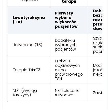
terapii
Dobre
Pierwszy
bezpiec
Lewotyroksyna
wybór u
raz dzie
(T4)
większości
przewi
pacjentów
dawkow
Szybki ef
Dodatek u
części c
Liotyronina (T3)
wybranych
subiekt
pacjentów
popraw
Próba u
objawowych
Możliwa
Terapia T4+T3
mimo
jakości ż
prawidłowego
niektóry
TSH
NDT (wyciągi
Nie zalecane
Zawiera T
tarczycy)
rutynowo