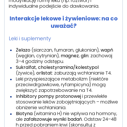
modyfikację formy leku (np. roztwór) i
indywidualne podejście do dawkowania.
Interakcje lekowe i żywieniowe: na co
uważać?
Leki i suplementy
Żelazo
(siarczan, fumaran, glukonian),
wapń
(węglan, cytrynian),
magnez
,
glin
: zachowaj
3–4 godziny odstępu.
Sukralfat
,
cholestyramina/kolestypol
(żywice),
orlistat
: zaburzają wchłanianie T4.
Leki przyspieszające metabolizm (niektóre
przeciwdrgawkowe, ryfampicyna) mogą
zwiększyć zapotrzebowanie na T4.
Inhibitory pompy protonowej
i przewlekłe
stosowanie leków zobojętniających – możliwe
obniżenie wchłaniania.
Biotyna
(witamina H) nie wpływa na hormony,
ale
zafałszowuje wyniki badań
. Odstaw 24–48
h przed pobraniem krwi (skonsultuj z