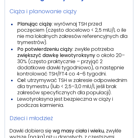
Ciąża i planowanie ciąży
Planując ciążę
: wyrównaj TSH przed
poczęciem (często docelowo < 2,5 mIU/l, o ile
nie ma lokalnych zakresów referencyjnych dla
trymestrów).
Po potwierdzeniu ciąży
: zwykle potrzeba
zwiększyć dawkę lewotyroksyny
o około 20–
30% (często praktycznie – przyjąć 2
dodatkowe dawki tygodniowo), a następnie
kontrolować TSH/FT4 co 4–6 tygodni.
Cel
: utrzymywać TSH w zakresie odpowiednim
dla trymestru (lub < 2,5–3,0 mIU/l, jeśli brak
zakresów specyficznych dla populacji).
Lewotyroksyna jest bezpieczna w ciąży i
podczas karmienia.
Dzieci i młodzież
Dawki dobiera się
wg masy ciała i wieku
, zwykle
wyższe (na kg) niż u dorosłych, z częstszymi