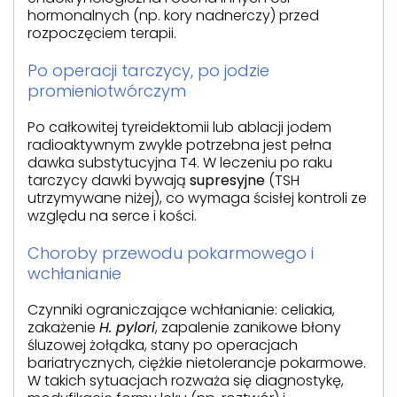
hormonalnych (np. kory nadnerczy) przed
rozpoczęciem terapii.
Po operacji tarczycy, po jodzie
promieniotwórczym
Po całkowitej tyreidektomii lub ablacji jodem
radioaktywnym zwykle potrzebna jest pełna
dawka substytucyjna T4. W leczeniu po raku
tarczycy dawki bywają
supresyjne
(TSH
utrzymywane niżej), co wymaga ścisłej kontroli ze
względu na serce i kości.
Choroby przewodu pokarmowego i
wchłanianie
Czynniki ograniczające wchłanianie: celiakia,
zakażenie
H. pylori
, zapalenie zanikowe błony
śluzowej żołądka, stany po operacjach
bariatrycznych, ciężkie nietolerancje pokarmowe.
W takich sytuacjach rozważa się diagnostykę,