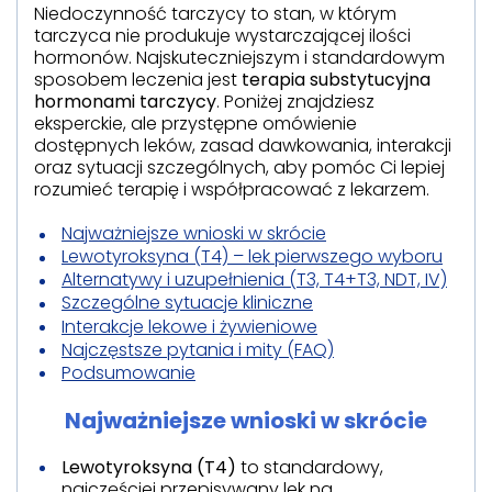
Niedoczynność tarczycy to stan, w którym
tarczyca nie produkuje wystarczającej ilości
hormonów. Najskuteczniejszym i standardowym
sposobem leczenia jest
terapia substytucyjna
hormonami tarczycy
. Poniżej znajdziesz
eksperckie, ale przystępne omówienie
dostępnych leków, zasad dawkowania, interakcji
oraz sytuacji szczególnych, aby pomóc Ci lepiej
rozumieć terapię i współpracować z lekarzem.
Najważniejsze wnioski w skrócie
Lewotyroksyna (T4) – lek pierwszego wyboru
Alternatywy i uzupełnienia (T3, T4+T3, NDT, IV)
Szczególne sytuacje kliniczne
Interakcje lekowe i żywieniowe
Najczęstsze pytania i mity (FAQ)
Podsumowanie
Najważniejsze wnioski w skrócie
Lewotyroksyna (T4)
to standardowy,
najczęściej przepisywany lek na