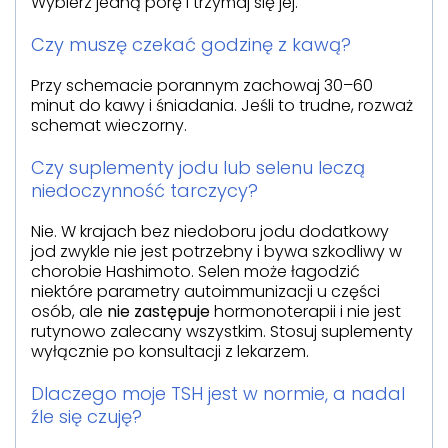
Wybierz jedną porę i trzymaj się jej.
Czy muszę czekać godzinę z kawą?
Przy schemacie porannym zachowaj 30–60
minut do kawy i śniadania. Jeśli to trudne, rozważ
schemat wieczorny.
Czy suplementy jodu lub selenu leczą
niedoczynność tarczycy?
Nie. W krajach bez niedoboru jodu dodatkowy
jod zwykle nie jest potrzebny i bywa szkodliwy w
chorobie Hashimoto. Selen może łagodzić
niektóre parametry autoimmunizacji u części
osób, ale
nie zastępuje
hormonoterapii i nie jest
rutynowo zalecany wszystkim. Stosuj suplementy
wyłącznie po konsultacji z lekarzem.
Dlaczego moje TSH jest w normie, a nadal
źle się czuję?