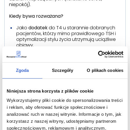
niepokój).
Kiedy bywa rozważana?
Jako
dodatek
do T4 u starannie dobranych
pacjentów, którzy mimo prawidłowego TSH i
optymalizacji stylu życia utrzymują uciążliwe
objawy.
W wyjątkowych sytuacjach klinicznych pod
opieką endokrynologa.
Ryzyka
: arytmie, nasilenie objawów lękowych,
Zgoda
Szczegóły
O plikach cookies
obniżenie gęstości kości przy nadużywaniu.
Wymaga ostrożnej titracji i kontroli.
Niniejsza strona korzysta z plików cookie
Terapia skojarzona T4 + T3
Wykorzystujemy pliki cookie do spersonalizowania treści
Część pacjentów odczuwa subiektywną
i reklam, aby oferować funkcje społecznościowe i
poprawę przy dodaniu małej dawki T3 do
analizować ruch w naszej witrynie. Informacje o tym, jak
stabilnej dawki T4. Zalecenia towarzystw
naukowych dopuszczają
ostrożną, czasową
korzystasz z naszej witryny, udostępniamy partnerom
próbę
u wybranych osób po wykluczeniu innych
społecznościowym, reklamowym i analitycznym.