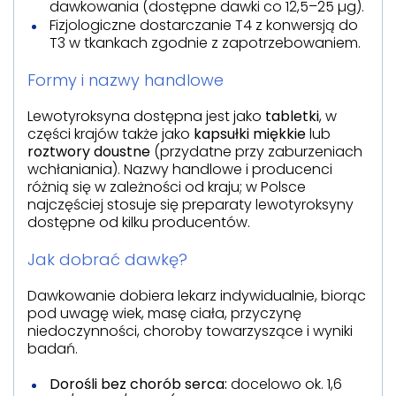
dawkowania (dostępne dawki co 12,5–25 µg).
Fizjologiczne dostarczanie T4 z konwersją do
T3 w tkankach zgodnie z zapotrzebowaniem.
Formy i nazwy handlowe
Lewotyroksyna dostępna jest jako
tabletki
, w
części krajów także jako
kapsułki miękkie
lub
roztwory doustne
(przydatne przy zaburzeniach
wchłaniania). Nazwy handlowe i producenci
różnią się w zależności od kraju; w Polsce
najczęściej stosuje się preparaty lewotyroksyny
dostępne od kilku producentów.
Jak dobrać dawkę?
Dawkowanie dobiera lekarz indywidualnie, biorąc
pod uwagę wiek, masę ciała, przyczynę
niedoczynności, choroby towarzyszące i wyniki
badań.
Dorośli bez chorób serca:
docelowo ok. 1,6