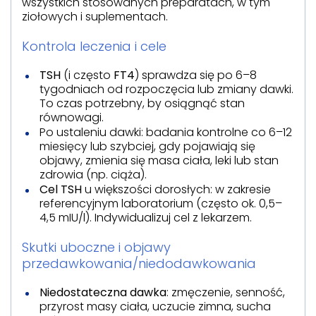
wszystkich stosowanych preparatach, w tym
ziołowych i suplementach.
Kontrola leczenia i cele
TSH
(i często
FT4
) sprawdza się po 6–8
tygodniach od rozpoczęcia lub zmiany dawki.
To czas potrzebny, by osiągnąć stan
równowagi.
Po ustaleniu dawki: badania kontrolne co 6–12
miesięcy lub szybciej, gdy pojawiają się
objawy, zmienia się masa ciała, leki lub stan
zdrowia (np. ciąża).
Cel TSH
u większości dorosłych: w zakresie
referencyjnym laboratorium (często ok. 0,5–
4,5 mIU/l). Indywidualizuj cel z lekarzem.
Skutki uboczne i objawy
przedawkowania/niedodawkowania
Niedostateczna dawka
: zmęczenie, senność,
przyrost masy ciała, uczucie zimna, sucha