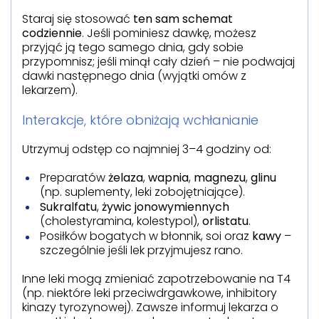
Staraj się stosować
ten sam schemat
codziennie
. Jeśli pominiesz dawkę, możesz
przyjąć ją tego samego dnia, gdy sobie
przypomnisz; jeśli minął cały dzień – nie podwajaj
dawki następnego dnia (wyjątki omów z
lekarzem).
Interakcje, które obniżają wchłanianie
Utrzymuj odstęp co najmniej 3–4 godziny od:
Preparatów
żelaza
,
wapnia
,
magnezu
,
glinu
(np. suplementy, leki zobojętniające).
Sukralfatu
,
żywic jonowymiennych
(cholestyramina, kolestypol),
orlistatu
.
Posiłków bogatych w błonnik, soi oraz
kawy
–
szczególnie jeśli lek przyjmujesz rano.
Inne leki mogą zmieniać zapotrzebowanie na T4
(np. niektóre leki przeciwdrgawkowe, inhibitory
kinazy tyrozynowej). Zawsze informuj lekarza o