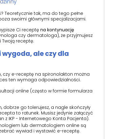
dzinny
S? Teoretycznie tak, ma do tego pełne
e poza swoimi głównymi specjalizacjami.
wypisze Ci receptę
na kontynuację
krynologa czy dermatologa), że przyjmujesz
i Twoją receptę.
i wygoda, ale czy dla
ę, czy e-receptę na spironolakton można
roces ten wymaga odpowiedzialności.
ultacji online (często w formie formularza
, dobrze go tolerujesz, a nagle skończyły
-recepta to ratunek. Musisz jedynie załączyć
 z IKP - Internetowego Konta Pacjenta).
nologiem lub dermatologiem online są
zebrać wywiad i wystawić e-receptę.