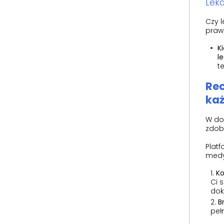
Leka
Czy l
prawo
K
l
t
Rec
ka
W do
zdob
Platf
medy
Ko
Ci 
dok
B
peł