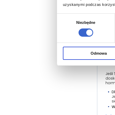
uzyskanymi podczas korzysta
Leka
Ginek
Wybór
tera
Niezbędne
zgody
bezw
D
z
a
D
Odmowa
p
Der
Jeśl
dosk
horm
D
J
s
W