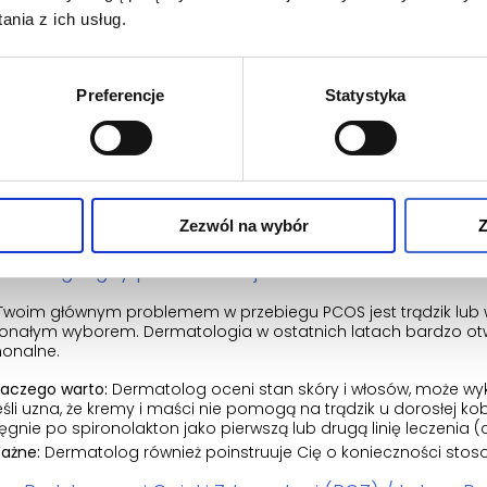
nia z ich usług.
rz Ginekolog (lub Ginekolog-Endokrynolog)
olog to drugi najważniejszy specjalista w życiu kobiety z PCOS
togenne (może powodować feminizację płodu męskiego w przy
Preferencje
Statystyka
zględnie połączone ze skuteczną antykoncepcją
u kobiet aktyw
laczego warto:
Ginekolog wykona USG transvaginalne, aby oceni
aproponować terapię łączoną: dwuskładnikowe tabletki antyko
ndrogeny) + spironolakton. Takie combo daje często najbardzie
ostępność recepty:
Ginekolodzy, zwłaszcza ci specjalizujący się
Zezwól na wybór
Z
orządku dziennym wypisują ten lek swoim pacjentkom.
matolog – gdy problemem jest skóra
i Twoim głównym problemem w przebiegu PCOS jest trądzik lu
onałym wyborem. Dermatologia w ostatnich latach bardzo otwo
onalne.
laczego warto:
Dermatolog oceni stan skóry i włosów, może wyk
eśli uzna, że kremy i maści nie pomogą na trądzik u dorosłej k
ięgnie po spironolakton jako pierwszą lub drugą linię leczenia (
ażne:
Dermatolog również poinstruuje Cię o konieczności stos