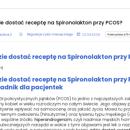
ie dostać receptę na Spironolakton przy PCOS?
22.04.2026
Przeczytasz w 5
Regulacja cyklu miesięcznego
cklink 2
ie dostać receptę na Spironolakton przy
ml
ie dostać receptę na Spironolakton prz
adnik dla pacjentek
ł policystycznych jajników (PCOS) to jedno z najczęstszych z
ny kobiet w wieku rozrodczym na całym świecie. Jego objawy pot
tywnie wpływać na samoocenę oraz jakość życia. Mowa tu prz
iernym owłosieniu (hirsutyzmie) oraz łysieniu typu męskieg
 wspólne źródło:
hiperandrogenizm
, czyli nadmiar męskich ho
uteczniejszych narzędzi w walce z tymi objawami jest lek o na