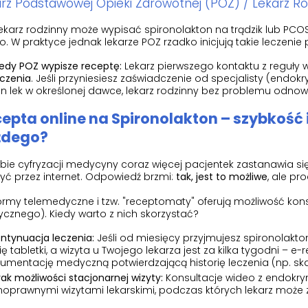
rz Podstawowej Opieki Zdrowotnej (POZ) / Lekarz Ro
ekarz rodzinny może wypisać spironolakton na trądzik lub PCO
. W praktyce jednak lekarze POZ rzadko inicjują takie leczeni
iedy POZ wypisze receptę:
Lekarz pierwszego kontaktu z reguły 
eczenia
. Jeśli przyniesiesz zaświadczenie od specjalisty (endo
en lek w określonej dawce, lekarz rodzinny bez problemu odnow
epta online na Spironolakton – szybkość 
żdego?
bie cyfryzacji medycyny coraz więcej pacjentek zastanawia si
yć przez internet. Odpowiedź brzmi:
tak, jest to możliwe
, ale p
ormy telemedyczne i tzw. "receptomaty" oferują możliwość kons
cznego). Kiedy warto z nich skorzystać?
ntynuacja leczenia:
Jeśli od miesięcy przyjmujesz spironolakton
się tabletki, a wizyta u Twojego lekarza jest za kilka tygodni – e
umentację medyczną potwierdzającą historię leczenia (np. skan
rak możliwości stacjonarnej wizyty:
Konsultacje wideo z endokry
noprawnymi wizytami lekarskimi, podczas których lekarz może 