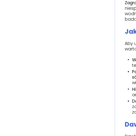
Zagro
niesp
wodno
bada
Jak
Aby u
wart
W
t
P
s
w
Hi
a
D
z
z
Daw