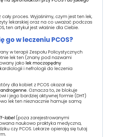
ę na Spironolakton przy PCOS i do jakiego
ały proces. Wyjaśnimy, czym jest ten lek,
wizyty lekarskiej oraz na co uważać podczas
 ten artykuł jest właśnie dla Ciebie.
ię go w leczeniu PCOS?
any w terapii Zespołu Policystycznych
otnie lek ten (znany pod nazwami
cowany jako
lek moczopędny
ardiologii i nefrologii do leczenia
tóry dla kobiet z PCOS okazał się
yandrogenne
. Oznacza to, że blokuje
i i jego bardziej aktywnej formie (DHT)
owo lek ten nieznacznie hamuje samą
ff-label
(poza zarejestrowanymi
ntowana naukowo praktyka medyczna,
ądziku czy PCOS. Lekarze opierają się tutaj
ym.