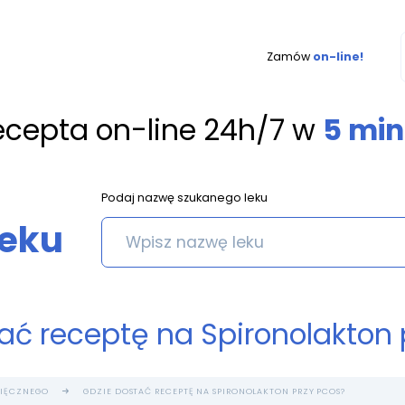
Zamów
on-line!
ecepta on-line 24h/7 w
5 min
Podaj nazwę szukanego leku
leku
ać receptę na Spironolakton
SIĘCZNEGO
GDZIE DOSTAĆ RECEPTĘ NA SPIRONOLAKTON PRZY PCOS?