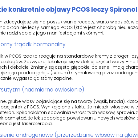
ie konkretnie objawy PCOS leczy Spirono
m zdecydujesz się na poszukiwanie recepty, warto wiedzieć, w
nolakton nie leczy samego PCOS (które jest chorobą nieuleczal
nie radzi sobie z jego manifestacjami skórnymi.
porny trądzik hormonalny
ik w PCOS rzadko reaguje na standardowe kremy z drogerii cz
tologów. Zazwyczaj lokalizuje się w dolnej części twarzy – na lin
ch i dekolcie. Zmiany są często głębokie, bolesne i mają chara
ejszając produkcję łoju (sebum) stymulowaną przez androgeny
ecznie wygaszając stany zapalne.
irsutyzm (nadmierne owłosienie)
e, grube włosy pojawiające się na twarzy (wąsik, broda), klat
 pacjentek z PCOS. Wynikają one z faktu, że mieszki włosowe w
steron. Spironolakton spowalnia wzrost tych włosów, sprawia, że 
k pamiętać, że lek zapobiega powstawaniu nowych włosków, a 
ebna jest laseroterapia.
ysienie androgenowe (przerzedzanie włosów na głowi