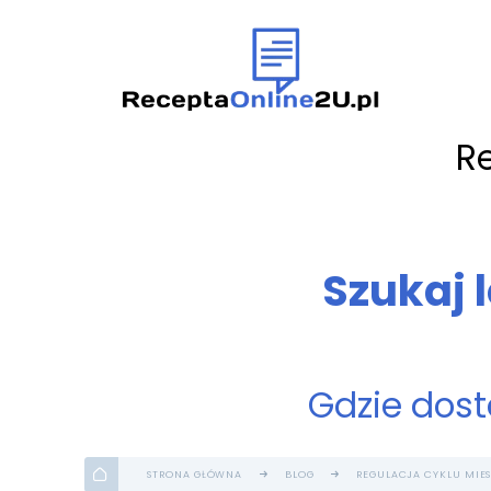
R
Szukaj 
Gdzie dost
STRONA GŁÓWNA
BLOG
REGULACJA CYKLU MIE