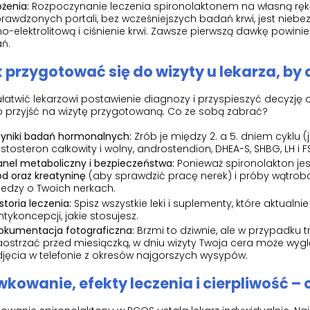
żenia:
Rozpoczynanie leczenia spironolaktonem na własną rękę
rawdzonych portali, bez wcześniejszych badań krwi, jest nieb
-elektrolitową i ciśnienie krwi. Zawsze pierwszą dawkę powini
ń.
 przygotować się do wizyty u lekarza, by
łatwić lekarzowi postawienie diagnozy i przyspieszyć decyzję 
o przyjść na wizytę przygotowaną. Co ze sobą zabrać?
yniki badań hormonalnych:
Zrób je między 2. a 5. dniem cyklu (j
estosteron całkowity i wolny, androstendion, DHEA-S, SHBG, LH i F
anel metaboliczny i bezpieczeństwa:
Ponieważ spironolakton jes
ód oraz kreatyninę
(aby sprawdzić pracę nerek) i próby wątrobow
iedzy o Twoich nerkach.
storia leczenia:
Spisz wszystkie leki i suplementy, które aktualni
ntykoncepcji, jakie stosujesz.
okumentacja fotograficzna:
Brzmi to dziwnie, ale w przypadku t
aostrzać przed miesiączką, w dniu wizyty Twoja cera może wyg
djęcia w telefonie z okresów najgorszych wysypów.
kowanie, efekty leczenia i cierpliwość –