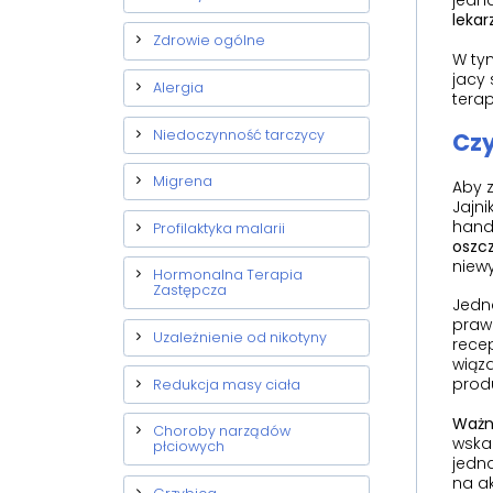
jedna
lekar
Zdrowie ogólne
W tym
jacy 
Alergia
terap
Niedoczynność tarczycy
Czy
Migrena
Aby z
Jajni
hand
Profilaktyka malarii
oszc
niew
Hormonalna Terapia
Zastępcza
Jedna
praw
Uzależnienie od nikotyny
recep
wiąz
prod
Redukcja masy ciała
Ważn
Choroby narządów
wska
płciowych
jedna
na ak