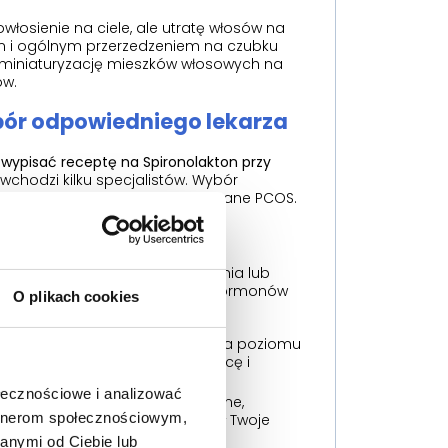
sienie na ciele, ale utratę włosów na
iem i ogólnym przerzedzeniem na czubku
e miniaturyzację mieszków włosowych na
ów.
bór odpowiedniego lekarza
wypisać receptę na Spironolakton przy
wchodzi kilku specjalistów. Wybór
masz już oficjalnie zdiagnozowane PCOS.
 się udać w przypadku podejrzenia lub
dokrynne, a regulacja poziomu hormonów
O plikach cookies
iowo. Zleci kompleksowe badania poziomu
 SHBG), a także sprawdzi tarczycę i
stępuje z PCOS).
ołecznościowe i analizować
śli masz wyraźne objawy kliniczne,
artnerom społecznościowym,
olaktonu i będzie monitorował Twoje
anymi od Ciebie lub