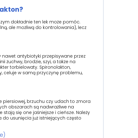
lakton?
 czym dokładnie ten lek może pomóc.
ną, ale możliwą do kontrolowania), lecz
y nawet antybiotyki przepisywane przez
ii żuchwy, brodzie, szyi, a także na
kter torbielowaty. Spironolakton,
, celuje w samą przyczynę problemu,
ce piersiowej, brzuchu czy udach to zmora
 tych obszarach są nadwrażliwe na
stają się one jaśniejsze i cieńsze. Należy
do usunięcia już istniejących często
e)