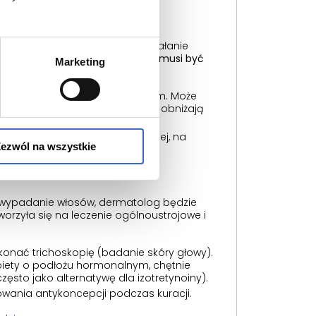
. Ponieważ spironolakton ma działanie
padku ciąży), jego stosowanie
musi być
Marketing
nych seksualnie.
ć jajniki i grubość endometrium. Może
ncepcyjne (które same w sobie obniżają
j spektakularne rezultaty.
 w endokrynologii ginekologicznej, na
ezwól na wszystkie
b wypadanie włosów, dermatolog będzie
rzyła się na leczenie ogólnoustrojowe i
onać trichoskopię (badanie skóry głowy).
obiety o podłożu hormonalnym, chętnie
często jako alternatywę dla izotretynoiny).
owania antykoncepcji podczas kuracji.