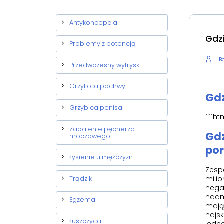
Antykoncepcja
Gdz
Problemy z potencją
Ba
Przedwczesny wytrysk
Grzybica pochwy
Gdz
Grzybica penisa
```ht
Zapalenie pęcherza
Gdz
moczowego
por
Łysienie u mężczyzn
Zespó
milio
Trądzik
nega
nadm
Egzema
mają
najsk
Łuszczyca