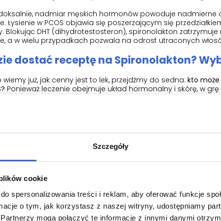
doksalnie, nadmiar męskich hormonów powoduje nadmierne owło
e. Łysienie w PCOS objawia się poszerzającym się przedziałk
. Blokując DHT (dihydrotestosteron), spironolakton zatrzymuj
ie, a w wielu przypadkach pozwala na odrost utraconych włos
ie dostać receptę na Spironolakton? Wy
 wiemy już, jak cenny jest to lek, przejdźmy do sedna:
kto może 
S?
Ponieważ leczenie obejmuje układ hormonalny i skórę, w grę 
wiedniego zależy od Twoich głównych objawów oraz tego, czy 
rz Endokrynolog – specjalista od hormonów
rynolog to lekarz, do którego w pierwszej kolejności powinnaś
nozy PCOS. Zespół policystycznych jajników to zaburzenie en
Szczegóły
omena tego specjalisty.
laczego warto:
Endokrynolog spojrzy na Twój organizm całośc
ormonów (testosteron wolny i całkowity, androstendion, DHEA-S,
 plików cookie
ospodarkę węglowodanową (insulinooporność często współwy
do spersonalizowania treści i reklam, aby oferować funkcje sp
iedy przepisze lek:
Jeśli badania wykażą hiperandrogenizm lub je
ormacje o tym, jak korzystasz z naszej witryny, udostępniamy p
ndokrynolog bez problemu dobierze odpowiednią dawkę spiron
yniki (zwłaszcza poziom potasu).
Partnerzy mogą połączyć te informacje z innymi danymi otrzym