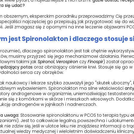
k wiele pytań, a najważniejsze z nich brzmi:
gdzie dostać recept
za się udać?
 obszernym, eksperckim poradniku przeprowadzimy Cię przez c
specjaliści najczęściej go przepisują, jak przygotować się do 
ii. Jeśli zmagasz się z opornymi na inne leczenie objawami PCOS,
m jest Spironolakton i dlaczego stosuje s
rozumieć, dlaczego spironolakton jest tak chętnie wykorzystyw
ków, musimy przyjrzeć się jego mechanizmowi działania. Pierw
lowymi takimi jak
Spironol
,
Verospiron
czy
Finospir
) został opra
zędzający potas
oraz obniżający ciśnienie krwi. Stosuje się go w k
ydolności serca czy obrzęków.
k naukowcy i lekarze szybko zauważyli jego "skutek uboczny", k
dziwym wybawieniem. Spironolakton ma silne właściwości
ant
tory androgenowe w organizmie, uniemożliwiając testosteronow
anie się z komórkami w skórze i mieszkach włosowych. Dodatk
ukcję androgenów w jajnikach i nadnerczach.
a uwaga:
Stosowanie spironolaktonu w PCOS to terapia typu
o
zaniami). Jest to całkowicie legalna, powszechna i udokume
k nie zdziw się, jeśli w ulotce leku nie znajdziesz informacji o tr
tualnej wiedzy medycznej i wieloletnim doświadczeniu kliniczn