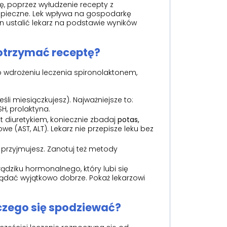
, poprzez wyłudzenie recepty z
ezpieczne. Lek wpływa na gospodarkę
en ustalić lekarz na podstawie wyników
 otrzymać receptę?
o wdrożeniu leczenia spironolaktonem,
eśli miesiączkujesz). Najważniejsze to:
SH, prolaktyna.
t diuretykiem, koniecznie zbadaj
potas,
e (AST, ALT). Lekarz nie przepisze leku bez
e przyjmujesz. Zanotuj też metody
rądziku hormonalnego, który lubi się
lądać wyjątkowo dobrze. Pokaż lekarzowi
 czego się spodziewać?