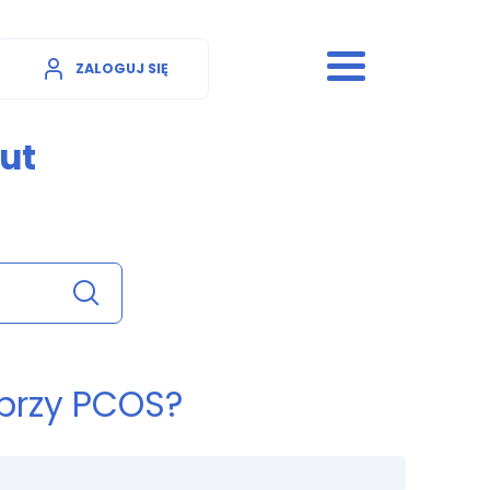
ZALOGUJ SIĘ
ut
 przy PCOS?