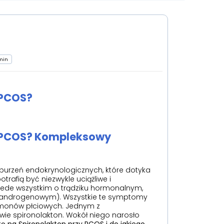
 min
 PCOS?
y PCOS? Kompleksowy
aburzeń endokrynologicznych, które dotyka
rafią być niezwykle uciążliwe i
ede wszystkim o trądziku hormonalnym,
o (androgenowym). Wszystkie te symptomy
rmonów płciowych. Jednym z
zwie spironolakton. Wokół niego narosło