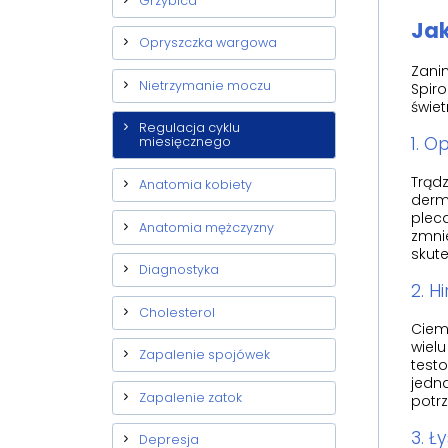
Grzybica
Jak
Opryszczka wargowa
Zani
Nietrzymanie moczu
Spiro
świet
Regulacja cyklu
1. O
miesięcznego
Trądz
Anatomia kobiety
derma
pleca
Anatomia mężczyzny
zmni
skut
Diagnostyka
2. H
Cholesterol
Ciemn
wielu
Zapalenie spojówek
testo
jedna
Zapalenie zatok
potrz
3. Ł
Depresja