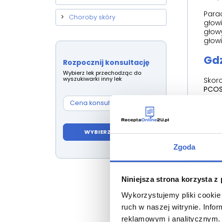
Para
Choroby skóry
głowi
głowy
głow
Gdz
Rozpocznij konsultację
Wybierz lek przechodząc do
wyszukiwarki inny lek
Skoro
PCO
odpo
Cena konsultacji:
59,00 zł
Leka
WYBIERZ INNY LEK
Endok
diag
Zgoda
to d
D
h
Niniejsza strona korzysta z
g
Wykorzystujemy pliki cookie 
K
ruch w naszej witrynie. Inf
e
w
reklamowym i analitycznym. 