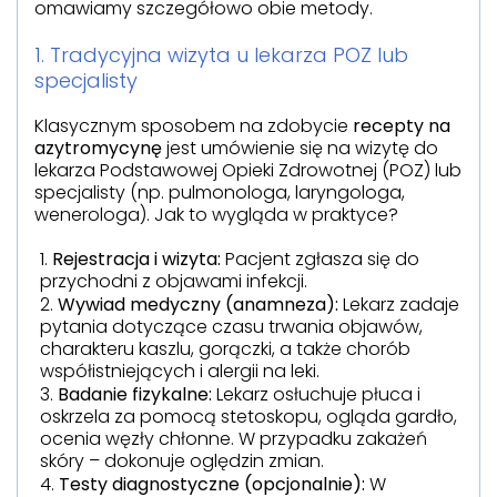
omawiamy szczegółowo obie metody.
1. Tradycyjna wizyta u lekarza POZ lub
specjalisty
Klasycznym sposobem na zdobycie
recepty na
azytromycynę
jest umówienie się na wizytę do
lekarza Podstawowej Opieki Zdrowotnej (POZ) lub
specjalisty (np. pulmonologa, laryngologa,
wenerologa). Jak to wygląda w praktyce?
Rejestracja i wizyta:
Pacjent zgłasza się do
przychodni z objawami infekcji.
Wywiad medyczny (anamneza):
Lekarz zadaje
pytania dotyczące czasu trwania objawów,
charakteru kaszlu, gorączki, a także chorób
współistniejących i alergii na leki.
Badanie fizykalne:
Lekarz osłuchuje płuca i
oskrzela za pomocą stetoskopu, ogląda gardło,
ocenia węzły chłonne. W przypadku zakażeń
skóry – dokonuje oględzin zmian.
Testy diagnostyczne (opcjonalnie):
W