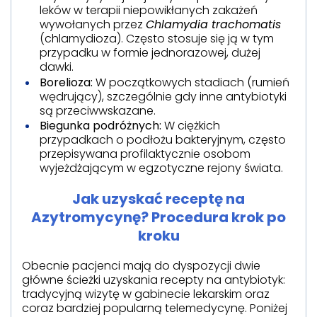
leków w terapii niepowikłanych zakażeń
wywołanych przez
Chlamydia trachomatis
(chlamydioza). Często stosuje się ją w tym
przypadku w formie jednorazowej, dużej
dawki.
Borelioza:
W początkowych stadiach (rumień
wędrujący), szczególnie gdy inne antybiotyki
są przeciwwskazane.
Biegunka podróżnych:
W ciężkich
przypadkach o podłożu bakteryjnym, często
przepisywana profilaktycznie osobom
wyjeżdżającym w egzotyczne rejony świata.
Jak uzyskać receptę na
Azytromycynę? Procedura krok po
kroku
Obecnie pacjenci mają do dyspozycji dwie
główne ścieżki uzyskania recepty na antybiotyk:
tradycyjną wizytę w gabinecie lekarskim oraz
coraz bardziej popularną telemedycynę. Poniżej