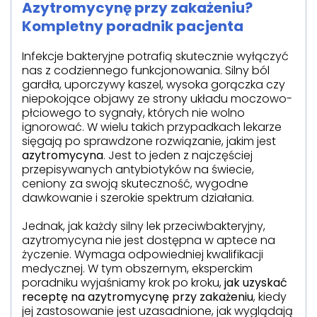
Azytromycynę przy zakażeniu?
Kompletny poradnik pacjenta
Infekcje bakteryjne potrafią skutecznie wyłączyć
nas z codziennego funkcjonowania. Silny ból
gardła, uporczywy kaszel, wysoka gorączka czy
niepokojące objawy ze strony układu moczowo-
płciowego to sygnały, których nie wolno
ignorować. W wielu takich przypadkach lekarze
sięgają po sprawdzone rozwiązanie, jakim jest
azytromycyna
. Jest to jeden z najczęściej
przepisywanych antybiotyków na świecie,
ceniony za swoją skuteczność, wygodne
dawkowanie i szerokie spektrum działania.
Jednak, jak każdy silny lek przeciwbakteryjny,
azytromycyna nie jest dostępna w aptece na
życzenie. Wymaga odpowiedniej kwalifikacji
medycznej. W tym obszernym, eksperckim
poradniku wyjaśniamy krok po kroku,
jak uzyskać
receptę na azytromycynę przy zakażeniu
, kiedy
jej zastosowanie jest uzasadnione, jak wyglądają