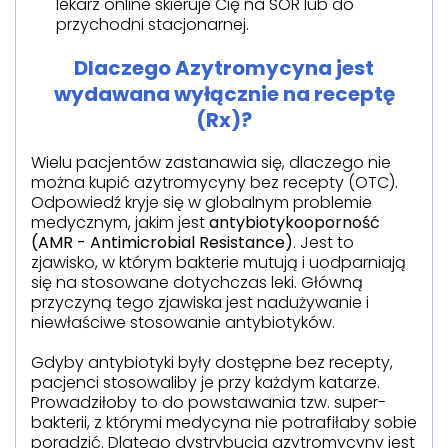
lekarz online skieruje Cię na SOR lub do
przychodni stacjonarnej.
Dlaczego Azytromycyna jest
wydawana wyłącznie na receptę
(Rx)?
Wielu pacjentów zastanawia się, dlaczego nie
można kupić azytromycyny bez recepty (OTC).
Odpowiedź kryje się w globalnym problemie
medycznym, jakim jest
antybiotykooporność
(AMR - Antimicrobial Resistance)
. Jest to
zjawisko, w którym bakterie mutują i uodparniają
się na stosowane dotychczas leki. Główną
przyczyną tego zjawiska jest nadużywanie i
niewłaściwe stosowanie antybiotyków.
Gdyby antybiotyki były dostępne bez recepty,
pacjenci stosowaliby je przy każdym katarze.
Prowadziłoby to do powstawania tzw. super-
bakterii, z którymi medycyna nie potrafiłaby sobie
poradzić. Dlatego dystrybucja azytromycyny jest