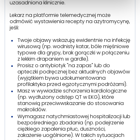
uzasadniona klinicznie.
Lekarz na platformie telemedycznej może
odmówić wystawienia recepty na azytromycynę,
jeśli:
Twoje objawy wskazują ewidentnie na infekcję
wirusową (np. wodnisty katar, bóle mięśniowe
typowe dla grypy, brak gorączki w połączeniu
z lekkim drapaniem w gardle).
Prosisz o antybiotyk "na zapas" lub do
apteczki podręcznej bez aktualnych objawów
(wyjątkiem bywa udokumentowana
profilaktyka przed egzotycznymi podróżami).
Masz w wywiadzie schorzenia kardiologiczne
(np. wydłużony odstęp QT w EKG), które
stanowią przeciwwskazanie do stosowania
makrolidów.
Wymagasz natychmiastowej hospitalizacji lub
bezpośredniego zbadania (np. podejrzenie
ciężkiego zapalenia płuc, duszności,
zakażenie uogólnione). W takich sytuacjach