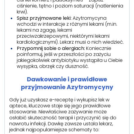
ciśnienie, tętno i poziom saturacji (natlenienia
krwi).
Spisz przyjmowane leki:
Azytromycyna
wchodzi w interakcje z różnymi lekami (m.in.
lekami na zgagę, lekami
przeciwzakrzepowymi, niektórymi lekami
kardiologicznymi). Lekarz musi o nich wiedzieć.
Przypomnij sobie o alergiach:
Koniecznie
poinformuj, jeśli w przeszłości po zażyciu
jakiegokolwiek antybiotyku wystąpiła u Ciebie
wysypka, obrzęk czy duszność.
Dawkowanie i prawidłowe
przyjmowanie Azytromycyny
Gdy już uzyskasz e-receptę i wykupisz lek w
aptece, kluczowe staje się jego prawidłowe
stosowanie. Niewłaściwe zażywanie może
osłabić skuteczność terapii i przyczynić się do
nawrotu infekcji. Dawkę zawsze ustala lekarz,
jednak najpopularniejsze schematy to: