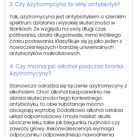
3. Czy Azytromycyna to silny antybiotyk?
Tak, azytromycyna jest antybiotykiem o szerokim
spektrum działania i wysokiej skuteczności w
tkankach. Ze względu na swój długi czas
półtrwania, działa długotrwale, mimo krótkiego
czasu podawania. Klasyfikuje się ją jako jeden z
nowocześniejszych i bardziej uniwersalnych
antybiotyków makrolidowych.
4. Czy można pić alkohol podczas brania
Azytromycyny?
Stanowczo odradza się łączenie azytromycyny z
alkoholem. Choć alkohol bezpośrednio nie
obniża skuteczności tego konkretnego
antybiotyku, to obie substancje mocno
obciążają wątrobę. Dodatkowo alkohol osłabia
układ odpornościowy i może nasilać skutki
uboczne leku, takie jak biegunka, nudności czy
zawroty głowy. Rekonwalescencja wymaga
odpoczynku i odpowiedniego nawodnienia