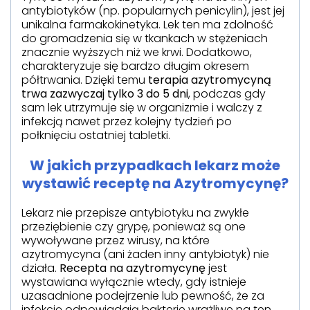
antybiotyków (np. popularnych penicylin), jest jej
unikalna farmakokinetyka. Lek ten ma zdolność
do gromadzenia się w tkankach w stężeniach
znacznie wyższych niż we krwi. Dodatkowo,
charakteryzuje się bardzo długim okresem
półtrwania. Dzięki temu
terapia azytromycyną
trwa zazwyczaj tylko 3 do 5 dni
, podczas gdy
sam lek utrzymuje się w organizmie i walczy z
infekcją nawet przez kolejny tydzień po
połknięciu ostatniej tabletki.
W jakich przypadkach lekarz może
wystawić receptę na Azytromycynę?
Lekarz nie przepisze antybiotyku na zwykłe
przeziębienie czy grypę, ponieważ są one
wywoływane przez wirusy, na które
azytromycyna (ani żaden inny antybiotyk) nie
działa.
Recepta na azytromycynę
jest
wystawiana wyłącznie wtedy, gdy istnieje
uzasadnione podejrzenie lub pewność, że za
infekcję odpowiadają bakterie wrażliwe na ten