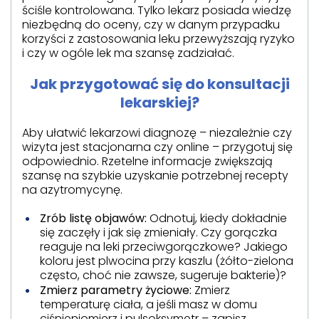
ściśle kontrolowana. Tylko lekarz posiada wiedzę
niezbędną do oceny, czy w danym przypadku
korzyści z zastosowania leku przewyższają ryzyko
i czy w ogóle lek ma szansę zadziałać.
Jak przygotować się do konsultacji
lekarskiej?
Aby ułatwić lekarzowi diagnozę – niezależnie czy
wizyta jest stacjonarna czy online – przygotuj się
odpowiednio. Rzetelne informacje zwiększają
szansę na szybkie uzyskanie potrzebnej recepty
na azytromycynę.
Zrób listę objawów:
Odnotuj, kiedy dokładnie
się zaczęły i jak się zmieniały. Czy gorączka
reaguje na leki przeciwgorączkowe? Jakiego
koloru jest plwocina przy kaszlu (żółto-zielona
często, choć nie zawsze, sugeruje bakterie)?
Zmierz parametry życiowe:
Zmierz
temperaturę ciała, a jeśli masz w domu
ciśnieniomierz i pulsoksymetr – zapisz