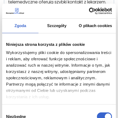
telemedyczne oferują szybki kontakt z lekarzem.
Jak uzyskać receptę przez internet?
Wybór rzetelnej platformy:
Znajdź
certyfikowany portal telemedyczny oferujący
Zgoda
Szczegóły
O plikach cookies
konsultacje lekarskie. Upewnij się, że portal
zatrudnia zweryfikowanych lekarzy z prawem
wykonywania zawodu (PWZ).
Wypełnienie formularza medycznego:
To
Niniejsza strona korzysta z plików cookie
najważniejszy krok. Zostaniesz poproszony o
Wykorzystujemy pliki cookie do spersonalizowania treści
wypełnienie szczegółowego kwestionariusza.
i reklam, aby oferować funkcje społecznościowe i
Musisz opisać swoje objawy, od kiedy występują,
jaka jest temperatura ciała, czy masz duszności,
analizować ruch w naszej witrynie. Informacje o tym, jak
kaszel ropny itp.
korzystasz z naszej witryny, udostępniamy partnerom
Przekazanie dokumentacji medycznej:
Jeśli
społecznościowym, reklamowym i analitycznym.
masz wyniki badań (np. wymaz z gardła, wynik
Partnerzy mogą połączyć te informacje z innymi danymi
testu PCR na Chlamydię, badanie CRP, zdjęcie
otrzymanymi od Ciebie lub uzyskanymi podczas
RTG klatki piersiowej), koniecznie załącz je do
formularza. Zwiększa to szansę na prawidłową
korzystania z ich usług.
diagnozę i przepisanie antybiotyku na
odległość.
Wybór
Analiza przez lekarza:
Lekarz dyżurny
Niezbędne
zgody