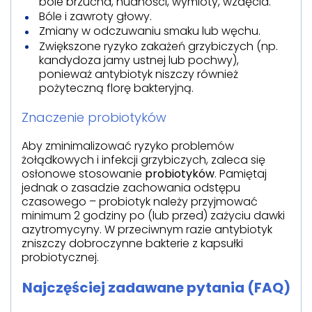
bóle brzucha, nudności, wymioty, wzdęcia.
Bóle i zawroty głowy.
Zmiany w odczuwaniu smaku lub węchu.
Zwiększone ryzyko zakażeń grzybiczych (np.
kandydoza jamy ustnej lub pochwy),
ponieważ antybiotyk niszczy również
pożyteczną florę bakteryjną.
Znaczenie probiotyków
Aby zminimalizować ryzyko problemów
żołądkowych i infekcji grzybiczych, zaleca się
osłonowe stosowanie
probiotyków
. Pamiętaj
jednak o zasadzie zachowania odstępu
czasowego – probiotyk należy przyjmować
minimum 2 godziny po (lub przed) zażyciu dawki
azytromycyny. W przeciwnym razie antybiotyk
zniszczy dobroczynne bakterie z kapsułki
probiotycznej.
Najczęściej zadawane pytania (FAQ)