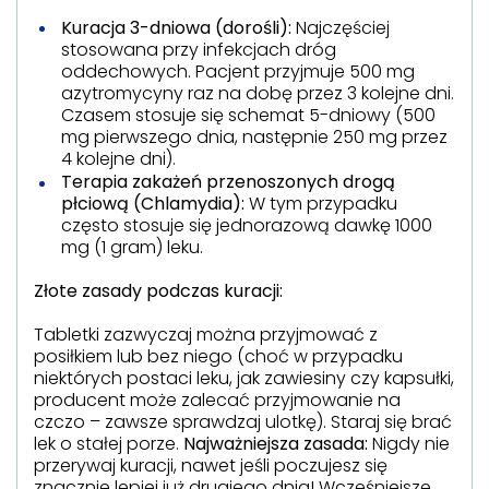
Kuracja 3-dniowa (dorośli):
Najczęściej
stosowana przy infekcjach dróg
oddechowych. Pacjent przyjmuje 500 mg
azytromycyny raz na dobę przez 3 kolejne dni.
Czasem stosuje się schemat 5-dniowy (500
mg pierwszego dnia, następnie 250 mg przez
4 kolejne dni).
Terapia zakażeń przenoszonych drogą
płciową (Chlamydia):
W tym przypadku
często stosuje się jednorazową dawkę 1000
mg (1 gram) leku.
Złote zasady podczas kuracji:
Tabletki zazwyczaj można przyjmować z
posiłkiem lub bez niego (choć w przypadku
niektórych postaci leku, jak zawiesiny czy kapsułki,
producent może zalecać przyjmowanie na
czczo – zawsze sprawdzaj ulotkę). Staraj się brać
lek o stałej porze.
Najważniejsza zasada:
Nigdy nie
przerywaj kuracji, nawet jeśli poczujesz się
znacznie lepiej już drugiego dnia! Wcześniejsze