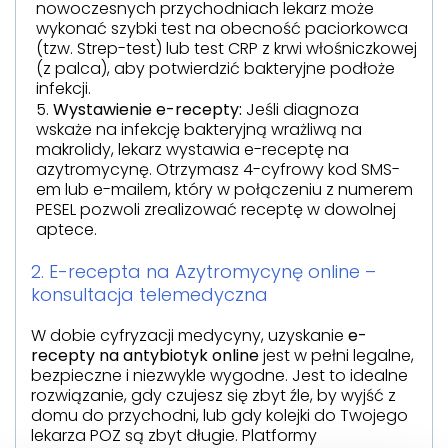
nowoczesnych przychodniach lekarz może
wykonać szybki test na obecność paciorkowca
(tzw. Strep-test) lub test CRP z krwi włośniczkowej
(z palca), aby potwierdzić bakteryjne podłoże
infekcji.
Wystawienie e-recepty:
Jeśli diagnoza
wskaże na infekcję bakteryjną wrażliwą na
makrolidy, lekarz wystawia e-receptę na
azytromycynę. Otrzymasz 4-cyfrowy kod SMS-
em lub e-mailem, który w połączeniu z numerem
PESEL pozwoli zrealizować receptę w dowolnej
aptece.
2. E-recepta na Azytromycynę online –
konsultacja telemedyczna
W dobie cyfryzacji medycyny, uzyskanie
e-
recepty na antybiotyk online
jest w pełni legalne,
bezpieczne i niezwykle wygodne. Jest to idealne
rozwiązanie, gdy czujesz się zbyt źle, by wyjść z
domu do przychodni, lub gdy kolejki do Twojego
lekarza POZ są zbyt długie. Platformy