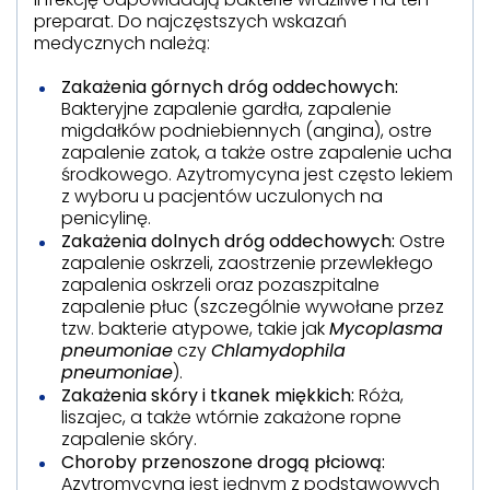
preparat. Do najczęstszych wskazań
medycznych należą:
Zakażenia górnych dróg oddechowych:
Bakteryjne zapalenie gardła, zapalenie
migdałków podniebiennych (angina), ostre
zapalenie zatok, a także ostre zapalenie ucha
środkowego. Azytromycyna jest często lekiem
z wyboru u pacjentów uczulonych na
penicylinę.
Zakażenia dolnych dróg oddechowych:
Ostre
zapalenie oskrzeli, zaostrzenie przewlekłego
zapalenia oskrzeli oraz pozaszpitalne
zapalenie płuc (szczególnie wywołane przez
tzw. bakterie atypowe, takie jak
Mycoplasma
pneumoniae
czy
Chlamydophila
pneumoniae
).
Zakażenia skóry i tkanek miękkich:
Róża,
liszajec, a także wtórnie zakażone ropne
zapalenie skóry.
Choroby przenoszone drogą płciową:
Azytromycyna jest jednym z podstawowych