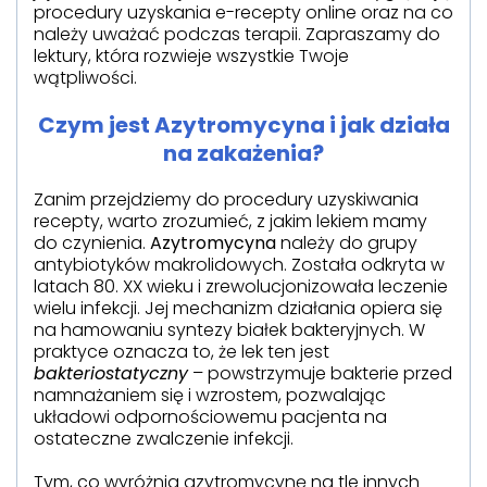
procedury uzyskania e-recepty online oraz na co
należy uważać podczas terapii. Zapraszamy do
lektury, która rozwieje wszystkie Twoje
wątpliwości.
Czym jest Azytromycyna i jak działa
na zakażenia?
Zanim przejdziemy do procedury uzyskiwania
recepty, warto zrozumieć, z jakim lekiem mamy
do czynienia.
Azytromycyna
należy do grupy
antybiotyków makrolidowych. Została odkryta w
latach 80. XX wieku i zrewolucjonizowała leczenie
wielu infekcji. Jej mechanizm działania opiera się
na hamowaniu syntezy białek bakteryjnych. W
praktyce oznacza to, że lek ten jest
bakteriostatyczny
– powstrzymuje bakterie przed
namnażaniem się i wzrostem, pozwalając
układowi odpornościowemu pacjenta na
ostateczne zwalczenie infekcji.
Tym, co wyróżnia azytromycynę na tle innych