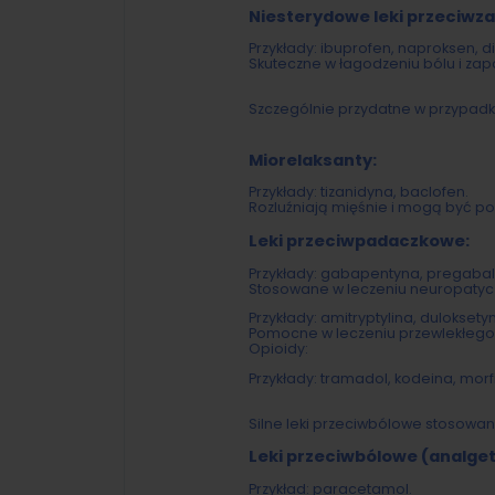
Niesterydowe leki przeciwza
Przykłady: ibuprofen, naproksen, d
Skuteczne w łagodzeniu bólu i zap
Szczególnie przydatne w przypadk
Miorelaksanty:
Przykłady: tizanidyna, baclofen.
Rozluźniają mięśnie i mogą być 
Leki przeciwpadaczkowe:
Przykłady: gabapentyna, pregabal
Stosowane w leczeniu neuropatyc
Przykłady: amitryptylina, duloksety
Pomocne w leczeniu przewlekłego 
Opioidy:
Przykłady: tramadol, kodeina, morf
Silne leki przeciwbólowe stosowan
Leki przeciwbólowe (analget
Przykład: paracetamol.