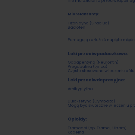
Nie ma działania przeciwzapalnego
Miorelaksanty:
Tizanidyna (Sirdalud)
Baclofen
Pomagają rozluźnić napięte mięś
Leki przeciwpadaczkowe:
Gabapentyna (Neurontin)
Pregabalina (Lyrica)
Często stosowane w leczeniu bólu
Leki przeciwdepresyjne:
Amitryptylina
Duloksetyna (Cymbalta)
Mogą być skuteczne w leczeniu pr
Opioidy:
Tramadol (np. Tramal, Ultram)
Kodeina