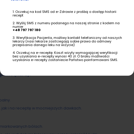
lub w połączeniu z innymi lekami.
Oczekuj na kod SMS od e-Zdrowie z prośbą o dostęp historii
 w okolice kręgosłupa, aby zmniejszyć zapalenie i obrzęk.
recept
amcynolon.
Wyślij SMS z numeru podanego na naszej stronie z kodem na
numer
+48 797 797 180
 przyczyny bólu, jego nasilenia oraz indywidualnych potrzeb pacjenta
lekarzem i w miarę możliwości łączone z innymi metodami leczenia, ta
Weryfikacja Pacjenta, możliwy kontakt telefoniczny od naszych
lekarzy (nasi lekarze zastrzegają sobie prawo do odmowy
przepisania danego leku na wizycie)
Oczekuj na e-receptę. Koszt wizyty wymagającej weryfikacji
bez uzyskania e-recepty wynosi 40 zł. O braku możliwości
szych dolegliwości, z którymi borykają się ludzie na całym świecie. 
uzyskania e-recepty zostaniecie Państwo poinformowani SMS.
adwyrężenie, choroby kręgosłupa czy stany zapalne. W zależności od pr
yć stosowane do jego łagodzenia.
palne (NLPZ):
palny.
 jak i na receptę w mocniejszych dawkach.
umiarkowanych bólach.