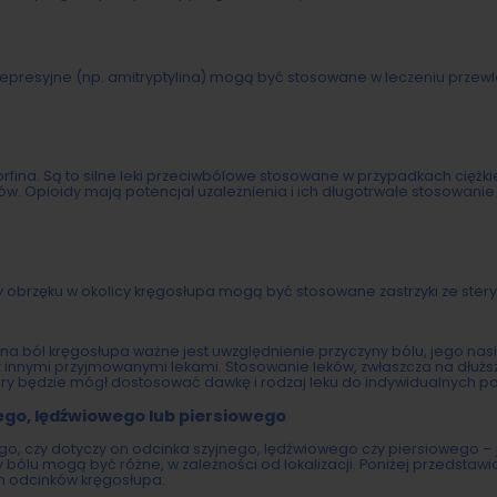
iwdepresyjne (np. amitryptylina) mogą być stosowane w leczeniu przew
rfina. Są to silne leki przeciwbólowe stosowane w przypadkach ciężki
ów. Opioidy mają potencjał uzależnienia i ich długotrwałe stosowan
y obrzęku w okolicy kręgosłupa mogą być stosowane zastrzyki ze ste
a ból kręgosłupa ważne jest uwzględnienie przyczyny bólu, jego nasi
 z innymi przyjmowanymi lekami. Stosowanie leków, zwłaszcza na dłuż
óry będzie mógł dostosować dawkę i rodzaj leku do indywidualnych po
nego, lędźwiowego lub piersiowego
ego, czy dotyczy on odcinka szyjnego, lędźwiowego czy piersiowego – 
 bólu mogą być różne, w zależności od lokalizacji. Poniżej przedstaw
h odcinków kręgosłupa: