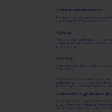
Leki przeciwdepresyjne:
Niektóre trójcykliczne leki przec
gdy towarzyszy mu bezsenność.
Opioidy:
Takie jak tramadol, kodeina czy mo
ustępuje po stosowaniu innych lek
przez lekarza.
Steroidy:
W przypadku silnego zapalenia cz
kręgosłupa.
Przy wyborze odpowiedniego leku n
schorzeń pacjenta oraz interakcji
pod ścisłym nadzorem lekarza, kt
Leki na ból kręgosłupa szyj
Ból kręgosłupa – niezależnie od t
powodów wizyt u lekarza. Przyczyny
stosowane w leczeniu bólu różnyc