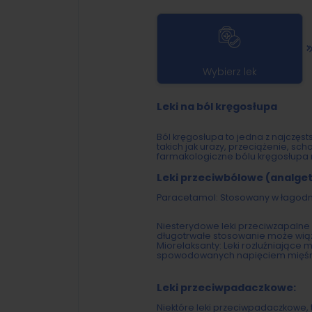
Wybierz lek
Leki na ból kręgosłupa
Ból kręgosłupa to jedna z najczęst
takich jak urazy, przeciążenie, s
farmakologiczne bólu kręgosłupa
Leki przeciwbólowe (analget
Paracetamol: Stosowany w łagodn
Niesterydowe leki przeciwzapalne (
długotrwałe stosowanie może wiąz
Miorelaksanty: Leki rozluźniające
spowodowanych napięciem mięś
Leki przeciwpadaczkowe:
Niektóre leki przeciwpadaczkowe,