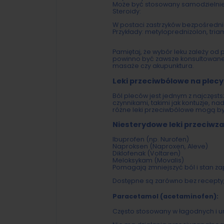
Może być stosowany samodzielnie 
Steroidy:
W postaci zastrzyków bezpośrednio
Przykłady: metyloprednizolon, tri
Pamiętaj, że wybór leku zależy od
powinno być zawsze konsultowane z 
masaże czy akupunktura.
Leki przeciwbólowe na plecy
Ból pleców jest jednym z najczęst
czynnikami, takimi jak kontuzje, n
różne leki przeciwbólowe mogą b
Niesterydowe leki przeciwza
Ibuprofen (np. Nurofen)
Naproksen (Naproxen, Aleve)
Diklofenak (Voltaren)
Meloksykam (Movalis)
Pomagają zmniejszyć ból i stan za
Dostępne są zarówno bez recepty,
Paracetamol (acetaminofen):
Często stosowany w łagodnych i 