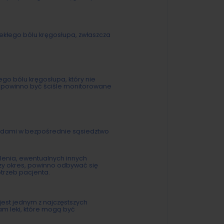
lekłego bólu kręgosłupa, zwłaszcza
ego bólu kręgosłupa, który nie
ie powinno być ściśle monitorowane
rydami w bezpośrednie sąsiedztwo
lenia, ewentualnych innych
szy okres, powinno odbywać się
trzeb pacjenta.
jest jednym z najczęstszych
iam leki, które mogą być