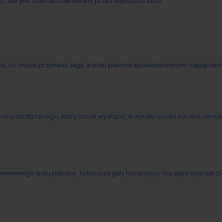
, ale jest dobrze tolerowany przez większość ludzi.
nie, co może przynieść ulgę w bólu pleców spowodowanym napięcie
 neuropatycznego, który może wystąpić w wyniku ucisku korzeni nerw
zewlekłego bólu pleców, zwłaszcza gdy towarzyszy mu depresja lub 