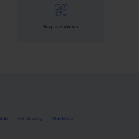
Bezpieczeństwo
takt
Cennik usług
Atlas leków