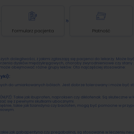
Formularz pacjenta
Płatność
szych dolegliwości, z jakimi zgłaszają się pacjenci do lekarzy. Może by
chorzenia dysków międzykręgowych, choroby zwyrodnieniowe czy stany 
 może obejmować różne grupy leków. Oto najczęściej stosowane:
yki):
ych do umiarkowanych bólach. Jest dobrze tolerowany i może być s
NLPZ): Takie jak ibuprofen, naproksen czy diklofenak. Są skuteczne w 
ać się z pewnymi skutkami ubocznymi.
 mięśnie, takie jak tizanidyna czy baclofen, mogą być pomocne w prz
niowym.
 takie jak gabapentyna czy pregabalina, są stosowane w leczeniu ne