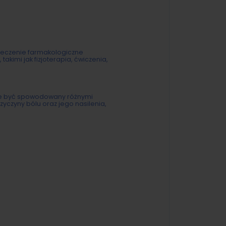
. Leczenie farmakologiczne
kimi jak fizjoterapia, ćwiczenia,
Może być spowodowany różnymi
zyczyny bólu oraz jego nasilenia,