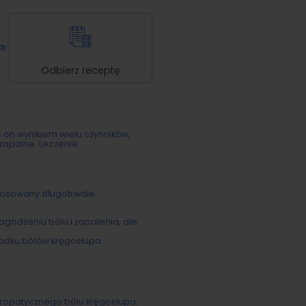
Odbierz receptę
ć on wynikiem wielu czynników,
zapalne. Leczenie
tosowany długotrwale.
łagodzeniu bólu i zapalenia, ale
ypadku bólów kręgosłupa
uropatycznego bólu kręgosłupa.