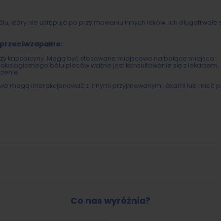
u, który nie ustępuje po przyjmowaniu innych leków. Ich długotrwał
 przeciwzapalne:
 czy kapsaicyny. Mogą być stosowane miejscowo na bolące miejsca.
kologicznego bólu pleców ważne jest konsultowanie się z lekarzem, 
zenie.
lowe mogą interakcjonować z innymi przyjmowanymi lekami lub mieć 
Co nas wyróżnia?