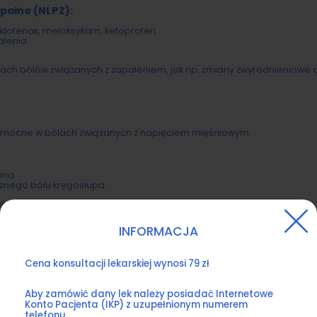
palne (NLPZ):
iklofenak, meloksykam, ketoprofen.
alenia.
ach bólów związanych z zapaleniem, jak np. zmiany zwyrodnieniowe c
pomocne w bólach związanych z napięciem mięśniowym.
ina.
znego bólu kręgosłupa.
na.
bólu kręgosłupa, zwłaszcza gdy towarzyszy mu bezsenność czy inne 
INFORMACJA
ina, oksykodon.
Cena konsultacji lekarskiej wynosi 79 zł
e w przypadkach ciężkiego bólu kręgosłupa, który nie ustępuje po sto
yki):
Aby zamówić dany lek należy posiadać Internetowe
Konto Pacjenta (IKP) z uzupełnionym numerem
telefonu.