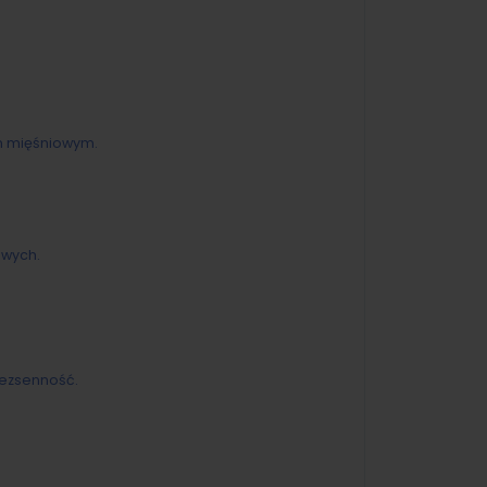
m mięśniowym.
owych.
bezsenność.