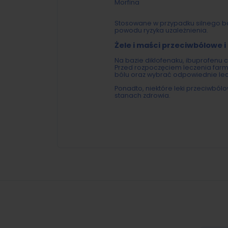
Morfina
Stosowane w przypadku silnego ból
powodu ryzyka uzależnienia.
Żele i maści przeciwbólowe i
Na bazie diklofenaku, ibuprofenu
Przed rozpoczęciem leczenia farma
bólu oraz wybrać odpowiednie lec
Ponadto, niektóre leki przeciwbó
stanach zdrowia.