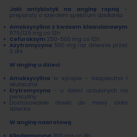
Jaki antybiotyk na anginę ropną
-
preparaty o szerokim spektrum działania:
Amoksycylina z kwasem klawulanowym
875/125 mg co 12h
Cefuroksym
250-500 mg co 12h
Azytromycyna
500 mg raz dziennie przez
3 dni
W anginę u dzieci
Amoksycylina
w syropie - bezpieczna i
skuteczna
Erytromycyna
- u dzieci uczulonych na
penicyliny
Dostosowanie dawki do masy ciała
dziecka
W anginę nawrotową
Klindamycyna
300 mg co 8h