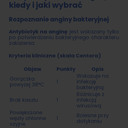
kiedy i jaki wybrać
Rozpoznanie anginy bakteryjnej
Antybiotyk na anginę
jest wskazany tylko
po potwierdzeniu bakteryjnego charakteru
zakażenia:
Kryteria kliniczne (skala Centora)
Objaw
Punkty
Opis
Wskazuje na
Gorączka
1
infekcję
powyżej 38°C
bakteryjną
Różnicuje z
Brak kaszlu
1
infekcją
wirusową
Powiększone
Bolesne przy
węzły chłonne
1
dotykaniu
szyjne