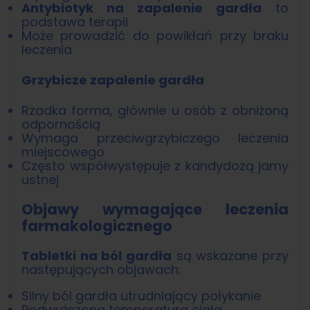
Antybiotyk na zapalenie gardła
to
podstawa terapii
Może prowadzić do powikłań przy braku
leczenia
Grzybicze zapalenie gardła
Rzadka forma, głównie u osób z obniżoną
odpornością
Wymaga przeciwgrzybiczego leczenia
miejscowego
Często współwystępuje z kandydozą jamy
ustnej
Objawy wymagające leczenia
farmakologicznego
Tabletki na ból gardła
są wskazane przy
następujących objawach:
Silny ból gardła utrudniający połykanie
Podwyższona temperatura ciała