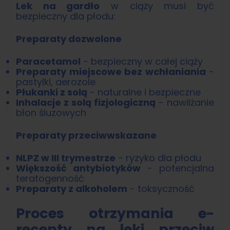
Lek na gardło
w ciąży musi być
bezpieczny dla płodu:
Preparaty dozwolone
Paracetamol
- bezpieczny w całej ciąży
Preparaty miejscowe bez wchłaniania
-
pastylki, aerozole
Płukanki z solą
- naturalne i bezpieczne
Inhalacje z solą fizjologiczną
- nawilżanie
błon śluzowych
Preparaty przeciwwskazane
NLPZ w III trymestrze
- ryzyko dla płodu
Większość antybiotyków
- potencjalna
teratogenność
Preparaty z alkoholem
- toksyczność
Proces otrzymania e-
recepty na leki przeciw