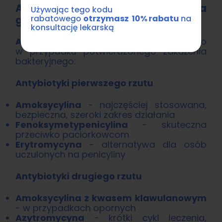
Antybiotyki w leczeniu zapalenia
Używając tego kodu
rabatowego
otrzymasz 10% rabatu
na
gardła
konsultację lekarską
Antybiotyk na gardło
jest wskazany tylko
w przypadku potwierdzonego zakażenia
bakteryjnego:
Antybiotyki pierwszego rzutu
Amoksycylina
- najczęściej stosowana,
bezpieczna, szeroki zakres działania
Fenoksymetypenicylina
- skuteczna
przeciwko paciorkowcom
Erytromycyna
- alternatywa dla osób
uczulonych na penicyliny
Antybiotyki drugiego rzutu
Amoksycylina z kwasem klawulanowym
- w przypadkach opornych
Azytromycyna
- krótki cykl leczenia,