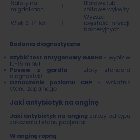
Naloty na
Białawe lub
1
migdałkach
żółtawe wykwity
Wyższa
Wiek 3-14 lat
1
częstość infekcji
bakteryjnych
Badania diagnostyczne
Szybki test antygenowy GABHS
- wynik w
10-15 minut
Posiew z gardła
- złoty standard
diagnostyki
Oznaczenie poziomu CRP
- wskaźnik
stanu zapalnego
Jaki antybiotyk na anginę
Jaki antybiotyk na anginę
zależy od typu
zakażenia i stanu pacjenta:
W anginę ropną