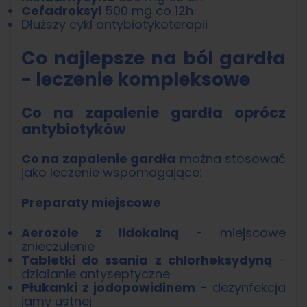
Cefadroksyl
500 mg co 12h
Dłuższy cykl antybiotykoterapii
Co najlepsze na ból gardła
- leczenie kompleksowe
Co na zapalenie gardła oprócz
antybiotyków
Co na zapalenie gardła
można stosować
jako leczenie wspomagające:
Preparaty miejscowe
Aerozole z lidokainą
- miejscowe
znieczulenie
Tabletki do ssania z chlorheksydyną
-
działanie antyseptyczne
Płukanki z jodopowidinem
- dezynfekcja
jamy ustnej