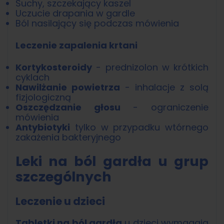
Suchy, szczekający kaszel
Uczucie drapania w gardle
Ból nasilający się podczas mówienia
Leczenie zapalenia krtani
Kortykosteroidy
- prednizolon w krótkich
cyklach
Nawilżanie powietrza
- inhalacje z solą
fizjologiczną
Oszczędzanie głosu
- ograniczenie
mówienia
Antybiotyki
tylko w przypadku wtórnego
zakażenia bakteryjnego
Leki na ból gardła u grup
szczególnych
Leczenie u dzieci
Tabletki na ból gardła
u dzieci wymagają