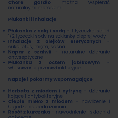
Chore gardło
można wspierać
naturalnymi metodami:
Płukanki i inhalacje
Płukanka z solą i sodą
- 1 łyżeczka soli +
1/2 łyżeczki sody na szklankę ciepłej wody
Inhalacje z olejków eterycznych
-
eukaliptus, mięta, sosna
Napar z szałwii
- naturalne działanie
antyseptyczne
Płukanka z octem jabłkowym
-
właściwości przeciwbakteryjne
Napoje i pokarmy wspomagające
Herbata z miodem i cytryną
- działanie
kojące i antybakteryjne
Ciepłe mleko z miodem
- nawilżenie i
łagodzenie podrażnienia
Rosół z kurczaka
- nawodnienie i składniki
odżywcze